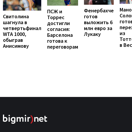
Мано
Фенербахче
ПСЖ и
Соло
готов
Свитолина
Торрес
гото
выложить 6
шагнула в
достигли
пере
млн евро за
четвертьфинал
согласия:
из
Лукаку
WTA 1000,
Барселона
Тотт
обыграв
готова к
в Ве
Анисимову
переговорам