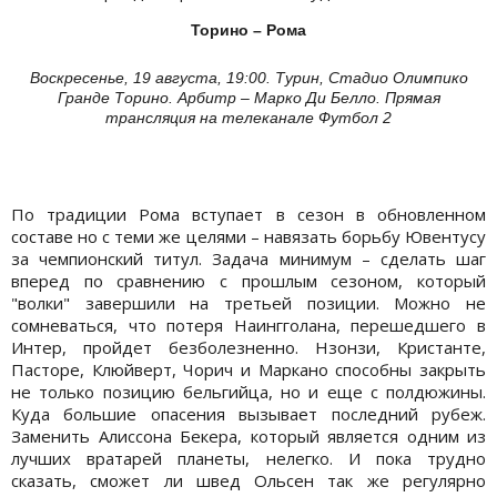
Торино – Рома
Воскресенье, 19 августа, 19:00. Турин, Стадио Олимпико
Гранде Торино. Арбитр – Марко Ди Белло. Прямая
трансляция на телеканале Футбол 2
По традиции Рома вступает в сезон в обновленном
составе но с теми же целями – навязать борьбу Ювентусу
за чемпионский титул. Задача минимум – сделать шаг
вперед по сравнению с прошлым сезоном, который
"волки" завершили на третьей позиции. Можно не
сомневаться, что потеря Наингголана, перешедшего в
Интер, пройдет безболезненно. Нзонзи, Кристанте,
Пасторе, Клюйверт, Чорич и Маркано способны закрыть
не только позицию бельгийца, но и еще с полдюжины.
Куда большие опасения вызывает последний рубеж.
Заменить Алиссона Бекера, который является одним из
лучших вратарей планеты, нелегко. И пока трудно
сказать, сможет ли швед Ольсен так же регулярно