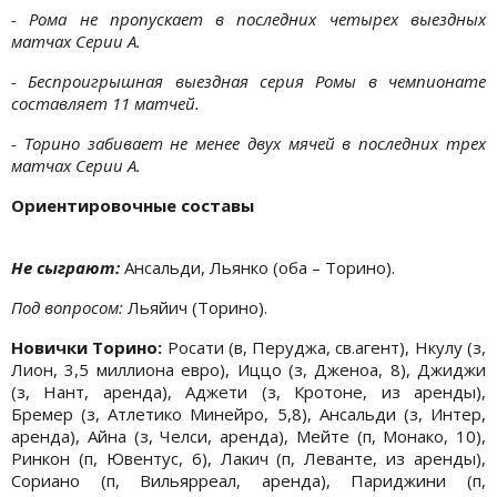
- Рома не пропускает в последних четырех выездных
матчах Серии А.
- Беспроигрышная выездная серия Ромы в чемпионате
составляет 11 матчей.
- Торино забивает не менее двух мячей в последних трех
матчах Серии А.
Ориентировочные составы
Не сыграют:
Ансальди, Льянко (оба – Торино).
Под вопросом:
Льяйич (Торино).
Новички Торино:
Росати (в, Перуджа, св.агент), Нкулу (з,
Лион, 3,5 миллиона евро), Иццо (з, Дженоа, 8), Джиджи
(з, Нант, аренда), Аджети (з, Кротоне, из аренды),
Бремер (з, Атлетико Минейро, 5,8), Ансальди (з, Интер,
аренда), Айна (з, Челси, аренда), Мейте (п, Монако, 10),
Ринкон (п, Ювентус, 6), Лакич (п, Леванте, из аренды),
Сориано (п, Вильярреал, аренда), Париджини (п,