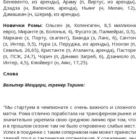
Беневенто, из аренды), Араму (п, Виртус, из аренды),
Дзадза (н, Валенсия, аренда), Ньянг (н, Милан, 12),
Дамашкан (н, Шериф, из аренды).
Новички Ромы:
Ольсен (в, Копенгаген, 8,5 миллиона
евро), Миранте (в, Болонья, 4), Фусато (в, Палмейрас, 0,5),
Маркано (з, Порту, св.агент), Бианда (з, Ланс, 6), Сантон
(з, Интер, 9,5), Нура (з, Перуджа, из аренды), Нзонзи (п,
Севилья, 26,65), Кристанте (п, Аталанта, аренда), Пасторе
(п, ПСЖ, 24,7), Чорич (п, Динамо Загреб, 6), Дзаниоло (п,
Интер, 4,5), Клюйверт (н, Аякс, 17,25).
Слова
Вальтер Маццари, тренер Торино:
"Мы стартуем в чемпионате с очень важного и сложного
матча. Рома отлично поработала на трансферном рынке и
значительно укрепила свою среднюю линию при том, что
и в прошлом сезоне там не было откровенно слабых мест.
Успех в поединке с таким соперником нам может принести
тяжкий труд и тактическая организация. К сожалению, мы