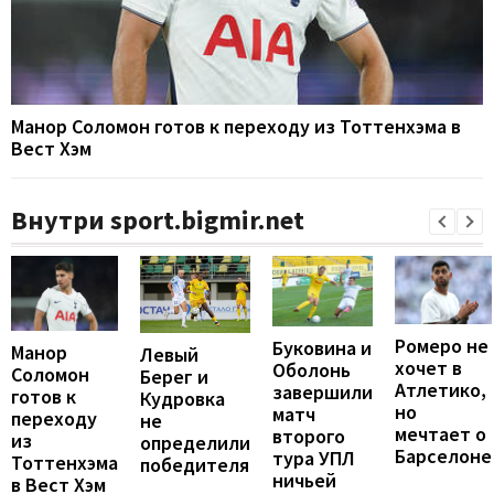
Манор Соломон готов к переходу из Тоттенхэма в
Вест Хэм
Внутри sport.bigmir.net
Ромеро не
Буковина и
Манор
Левый
хочет в
Оболонь
Соломон
Берег и
Атлетико,
завершили
готов к
Кудровка
но
матч
переходу
не
мечтает о
второго
из
определили
Барселоне
тура УПЛ
Тоттенхэма
победителя
ничьей
в Вест Хэм