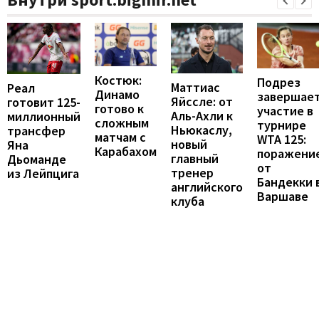
Костюк:
Подрез
Маттиас
Реал
Динамо
завершае
Яйссле: от
готовит 125-
готово к
участие в
Аль-Ахли к
миллионный
сложным
турнире
Ньюкаслу,
трансфер
матчам с
WTA 125:
новый
Яна
Карабахом
поражени
главный
Дьоманде
от
тренер
из Лейпцига
Бандекки 
английского
Варшаве
клуба