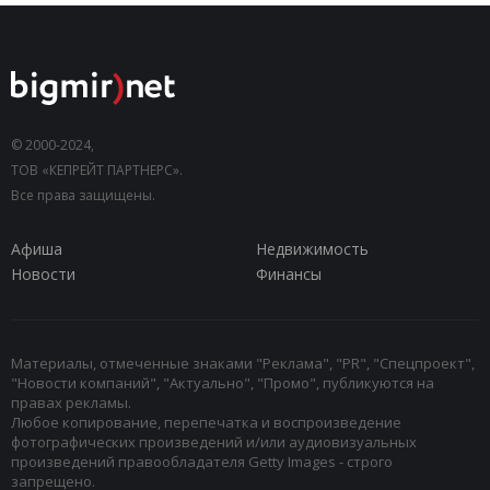
© 2000-2024,
ТОВ «КЕПРЕЙТ ПАРТНЕРС».
Все права защищены.
Афиша
Недвижимость
Новости
Финансы
Материалы, отмеченные знаками "Реклама", "PR", "Спецпроект",
"Новости компаний", "Актуально", "Промо", публикуются на
правах рекламы.
Любое копирование, перепечатка и воспроизведение
фотографических произведений и/или аудиовизуальных
произведений правообладателя Getty Images - строго
запрещено.