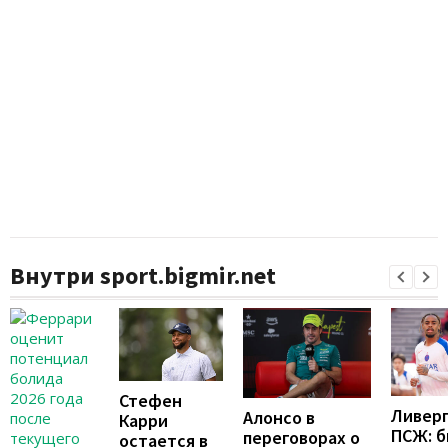
Внутри sport.bigmir.net
Стефен
Ливерп
Алонсо в
Карри
ПСЖ: б
переговорах о
остается в