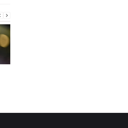
Формула-1 на пути к
Моуринью ввел новы
легкости: планируется
строгие правила в
дальнейшее снижение
Реале
веса болидов