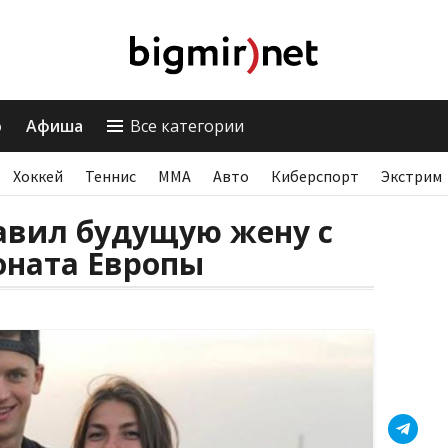
о
Афиша
Все категории
Хоккей
Теннис
ММА
Авто
Киберспорт
Экстрим
авил будущую жену с
ната Европы