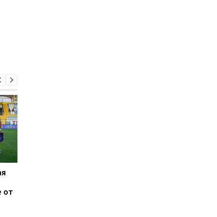
ая
Лузан - двукратная
Скалолаз Болдырев
серебряная призерша
завоевал для Украи
 от
чемпионата Европы в
второе золото
каноэ-одиночке
мультиспортивного
Евро-2022