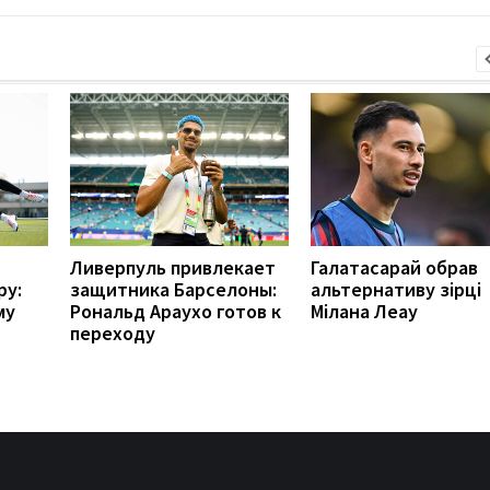
Ливерпуль привлекает
Галатасарай обрав
ру:
защитника Барселоны:
альтернативу зірці
му
Рональд Араухо готов к
Мілана Леау
переходу