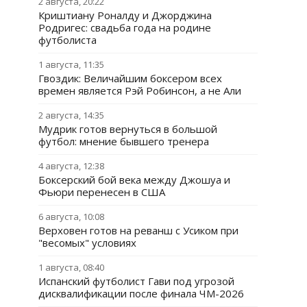
2 августа, 20:22
Криштиану Роналду и Джорджина
Родригес: свадьба года на родине
футболиста
1 августа, 11:35
Гвоздик: Величайшим боксером всех
времен является Рэй Робинсон, а не Али
2 августа, 14:35
Мудрик готов вернуться в большой
футбол: мнение бывшего тренера
4 августа, 12:38
Боксерский бой века между Джошуа и
Фьюри перенесен в США
6 августа, 10:08
Верховен готов на реванш с Усиком при
"весомых" условиях
1 августа, 08:40
Испанский футболист Гави под угрозой
дисквалификации после финала ЧМ-2026