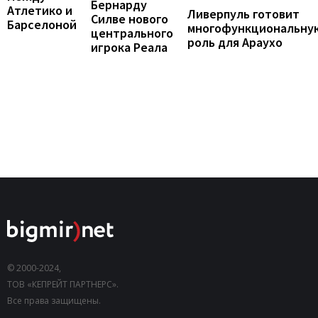
Бернарду
Атлетико и
Ливерпуль готовит
Силве нового
Барселоной
многофункциональну
центрального
роль для Араухо
игрока Реала
© 2000-2024,
ТОВ «КЕПРЕЙТ ПАРТНЕРС».
Все права защищены.