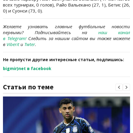
всех турнирах, 0 голов), Райо Вальекано (27, 1), Бетис (26,
0) и Суонси (73, 0).
Желаете узнавать главные футбольные новости
первыми?
Подписывайтесь на
наш канал
в
Telegram
!
Следить за нашим сайтом вы также можете
в
Viber
it
и
Tw
ter
.
Не пропусти другие интересные статьи, подпишись:
bigmir)net в facebook
Статьи по теме