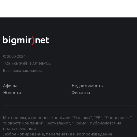
© 2000-2024,
ТОВ «КЕПРЕЙТ ПАРТНЕРС».
Все права защищены.
Афиша
Недвижимость
Новости
Финансы
Материалы, отмеченные знаками "Реклама", "PR", "Спецпроект",
"Новости компаний", "Актуально", "Промо", публикуются на
правах рекламы.
Любое копирование, перепечатка и воспроизведение