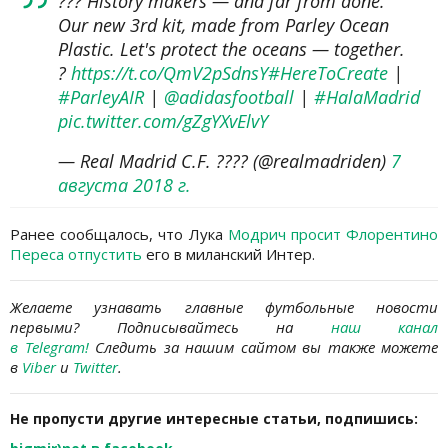
??? History makers — and far from done.
Our new 3rd kit, made from Parley Ocean
Plastic. Let's protect the oceans — together.
?
https://t.co/QmV2pSdnsY
#HereToCreate
|
#ParleyAIR
|
@adidasfootball
|
#HalaMadrid
pic.twitter.com/gZgYXvElvY
— Real Madrid C.F. ???? (@realmadriden)
7
августа 2018 г.
Ранее сообщалось, что Лука
Модрич просит Флорентино
Переса отпустить
его в миланский Интер.
Желаете узнавать главные футбольные новости
первыми?
Подписывайтесь на
наш канал
в
Telegram
!
Следить за нашим сайтом вы также можете
в
Viber
и
Twitter
.
Не пропусти другие интересные статьи, подпишись: