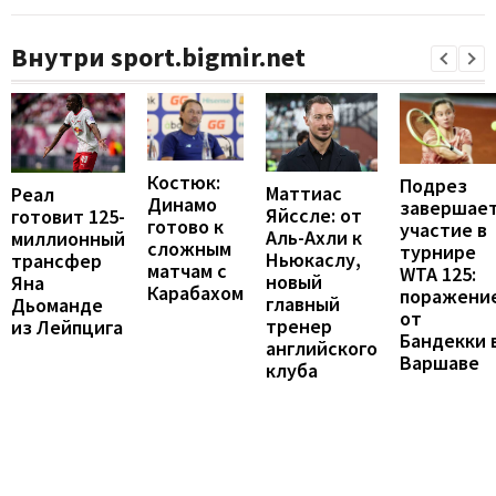
Внутри sport.bigmir.net
Костюк:
Подрез
Маттиас
Реал
Динамо
завершае
Яйссле: от
готовит 125-
готово к
участие в
Аль-Ахли к
миллионный
сложным
турнире
Ньюкаслу,
трансфер
матчам с
WTA 125:
новый
Яна
Карабахом
поражени
главный
Дьоманде
от
тренер
из Лейпцига
Бандекки 
английского
Варшаве
клуба