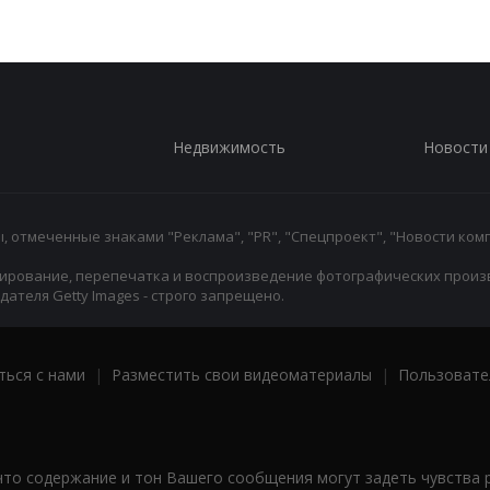
Недвижимость
Новости
 отмеченные знаками "Реклама", "PR", "Спецпроект", "Новости комп
ирование, перепечатка и воспроизведение фотографических произ
ателя Getty Images - строго запрещено.
ться с нами
|
Разместить свои видеоматериалы
|
Пользовате
что содержание и тон Вашего сообщения могут задеть чувства 