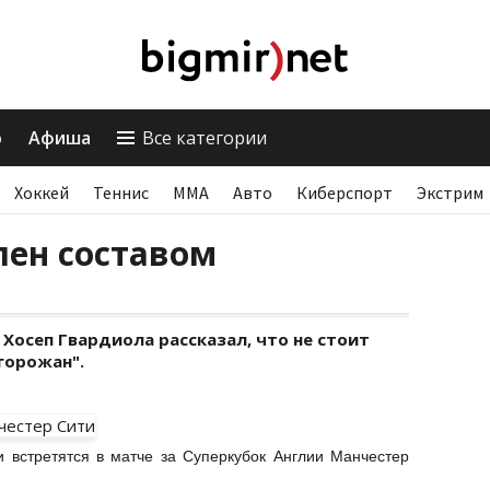
о
Афиша
Все категории
Хоккей
Теннис
ММА
Авто
Киберспорт
Экстрим
лен составом
Хосеп Гвардиола рассказал, что не стоит
горожан".
ли встретятся в матче за Суперкубок Англии Манчестер