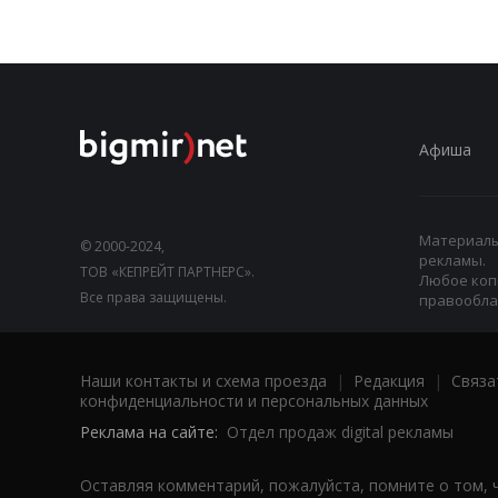
Афиша
Материалы,
© 2000-2024,
рекламы.
ТОВ «КЕПРЕЙТ ПАРТНЕРС».
Любое коп
Все права защищены.
правооблад
Наши контакты и схема проезда
|
Редакция
|
Связа
конфиденциальности и персональных данных
Реклама на сайте:
Отдел продаж digital рекламы
Оставляя комментарий, пожалуйста, помните о том, 