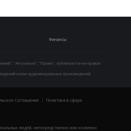
Финансы
аний", "Актуально", "Промо", публикуются на правах
ведений и/или аудиовизуальных произведений
льское Соглашение
|
Политика в сфере
реальных людей, непосредственно или косвенно