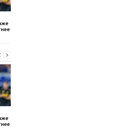
Атлетико готов отдать
Команды Формулы-1
аже
40 млн евро за
отвергли предложе
тнее
защитника Тоттенхэма
Пирелли о снижении
Ромеро
давления в шинах
Атлетико готов отдать
Команды Формулы-1
аже
40 млн евро за
отвергли предложе
тнее
защитника Тоттенхэма
Пирелли о снижении
Ромеро
давления в шинах