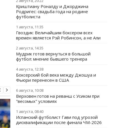
2 августа, 20:22
Криштиану Роналду и Джорджина
Родригес: свадьба года на родине
футболиста
1 августа, 11:35
Гвоздик: Величайшим боксером всех
времен является Рэй Робинсон, а не Али
2 августа, 14:35
Мудрик готов вернуться в большой
футбол: мнение бывшего тренера
4 августа, 12:38
Боксерский бой века между Джошуа и
Фьюри перенесен в США
6 августа, 10:08
Верховен готов на реванш с Усиком при
"весомых" условиях
1 августа, 08:40
Испанский футболист Гави под угрозой
дисквалификации после финала ЧМ-2026