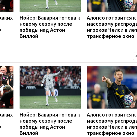
каких
Нойер: Бавария готова к
Алонсо готовится к
новому сезону после
массовому распрод
у
победы над Астон
игроков Челси в ле
Виллой
трансферное окно
каких
Нойер: Бавария готова к
Алонсо готовится к
новому сезону после
массовому распрод
у
победы над Астон
игроков Челси в ле
Виллой
трансферное окно