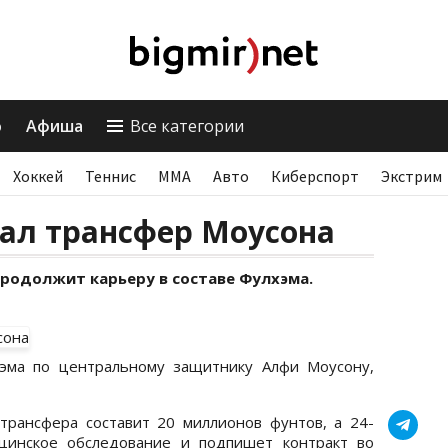
о
Афиша
Все категории
Хоккей
Теннис
ММА
Авто
Киберспорт
Экстрим
ал трансфер Моусона
родолжит карьеру в составе Фулхэма.
эма по центральному защитнику Алфи Моусону,
трансфера составит 20 миллионов фунтов, а 24-
цинское обследование и подпишет контракт во