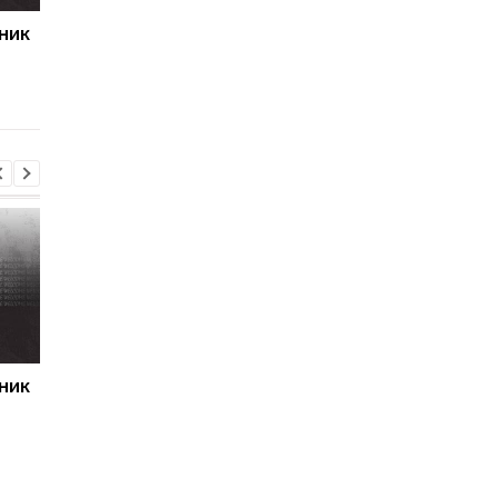
ник
Первый гол сезона:
Джозеф Паркер
радость Пономаренко
оправдан: кокаин в
после победы над
организме боксера - 
Карабахом
за диетолога
ник
Первый гол сезона:
Джозеф Паркер
радость Пономаренко
оправдан: кокаин в
после победы над
организме боксера - 
Карабахом
за диетолога