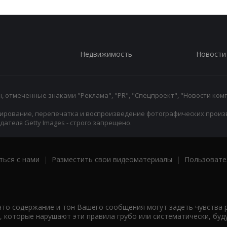
Недвижимость
Новости
 отмеченные знаками "Реклама", "PR", "Спецпроект", "Новости комп
ирование, перепечатка и воспроизведение фотографических произ
ателя Getty Images - строго запрещено.
ться с нами
|
Разместить свои видеоматериалы
|
Пользовате
что содержание и тон Вашего сообщения могут задеть чувства 
 которые нарушают эти правила грубо или систематически, буд