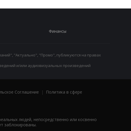
Финансы
аний", "Актуально", "Промо", публикуются на правах
ведений и/или аудиовизуальных произведений
льское Соглашение
|
Политика в сфере
реальных людей, непосредственно или косвенно
ут заблокированы.