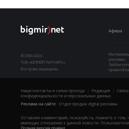
Афиша
Материалы,
© 2000-2024,
рекламы.
ТОВ «КЕПРЕЙТ ПАРТНЕРС».
Любое коп
Все права защищены.
правооблад
Наши контакты и схема проезда
|
Редакция
|
Связа
конфиденциальности и персональных данных
Реклама на сайте:
Отдел продаж digital рекламы
Оставляя комментарий, пожалуйста, помните о том, 
имеющих отношение к данной новости. Пользователи,
Полная версия правил