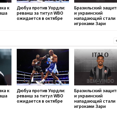
вка к
Дюбуа против Уордли:
Бразильский защит
наша
реванш за титул WBO
и украинский
ожидается в октябре
нападающий стали
игроками Зари
вка к
Дюбуа против Уордли:
Бразильский защит
наша
реванш за титул WBO
и украинский
ожидается в октябре
нападающий стали
игроками Зари