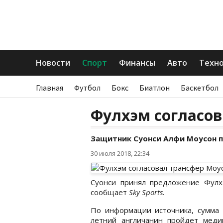
Новости
Спорт
Финансы
Авто
Техн
Главная
Футбол
Бокс
Биатлон
Баскетбол
Фулхэм согласов
Защитник Суонси Алфи Моусон п
30 июля 2018, 22:34
Суонси принял предложение Фулх
сообщает
Sky Sports.
По информации источника, сумма 
летний англичанин пройдет меди