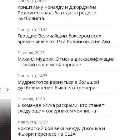
2 августа, 20:22
Криштиану Роналду и Джорджина
Родригес: свадьба года на родине
футболиста
1 августа, 11:35
Гвоздик: Величайшим боксером всех
времен является Рэй Робинсон, а не Али
31 июля, 20:25
Михаил Мудрик: Отмена дисквалификации
- новый шаг в моей карьере
2 августа, 14:35
Мудрик готов вернуться в большой
футбол: мнение бывшего тренера
31 июля, 12:50
В команде Усика раскрыли, кто станет
следующим соперником чемпиона
4 августа, 12:38
Боксерский бой века между Джошуа и
Фьюри перенесен в США