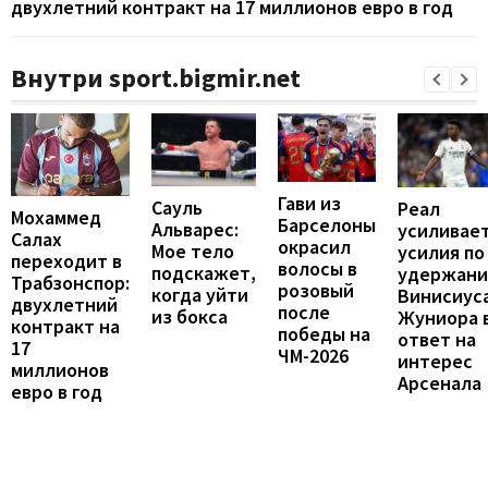
двухлетний контракт на 17 миллионов евро в год
Внутри sport.bigmir.net
Гави из
Сауль
Реал
Мохаммед
Барселоны
Альварес:
усиливае
Салах
окрасил
Мое тело
усилия по
переходит в
волосы в
подскажет,
удержан
Трабзонспор:
розовый
когда уйти
Винисиус
двухлетний
после
из бокса
Жуниора 
контракт на
победы на
ответ на
17
ЧМ-2026
интерес
миллионов
Арсенала
евро в год