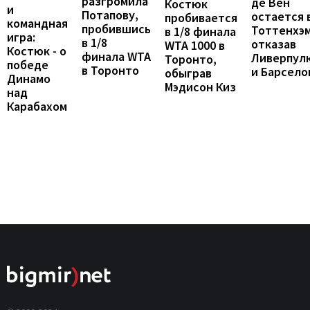
разгромила
де Вен
Костюк
и
Потапову,
остается 
пробивается
командная
пробившись
Тоттенхэм
в 1/8 финала
игра:
в 1/8
отказав
WTA 1000 в
Костюк - о
финала WTA
Ливерпул
Торонто,
победе
в Торонто
и Барсело
обыграв
Динамо
Мэдисон Киз
над
Карабахом