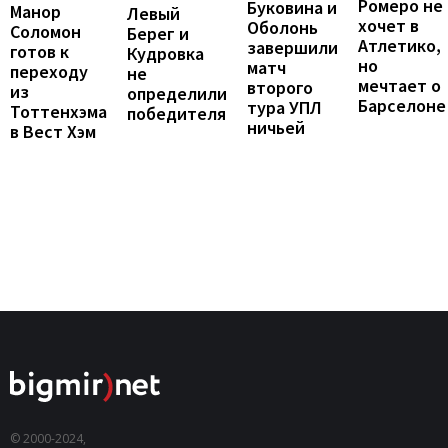
Ромеро не
Буковина и
Манор
Левый
хочет в
Оболонь
Соломон
Берег и
Атлетико,
завершили
готов к
Кудровка
но
матч
переходу
не
мечтает о
второго
из
определили
Барселоне
тура УПЛ
Тоттенхэма
победителя
ничьей
в Вест Хэм
© 2000-2024,