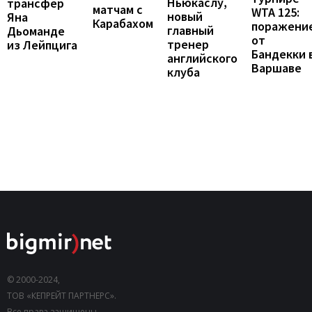
Ньюкаслу,
трансфер
матчам с
WTA 125:
новый
Яна
Карабахом
поражени
главный
Дьоманде
от
тренер
из Лейпцига
Бандекки 
английского
Варшаве
клуба
© 2000-2024,
ТОВ «КЕПРЕЙТ ПАРТНЕРС».
Все права защищены.