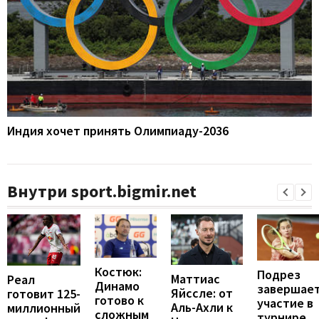
Индия хочет принять Олимпиаду-2036
Внутри sport.bigmir.net
Костюк:
Подрез
Маттиас
Реал
Динамо
завершае
Яйссле: от
готовит 125-
готово к
участие в
Аль-Ахли к
миллионный
сложным
турнире