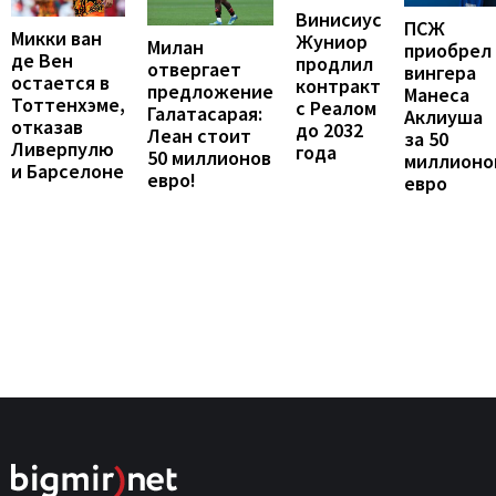
Винисиус
ПСЖ
Микки ван
Жуниор
Милан
приобрел
де Вен
продлил
отвергает
вингера
остается в
контракт
предложение
Манеса
Тоттенхэме,
с Реалом
Галатасарая:
Аклиуша
отказав
до 2032
Леан стоит
за 50
Ливерпулю
года
50 миллионов
миллионо
и Барселоне
евро!
евро