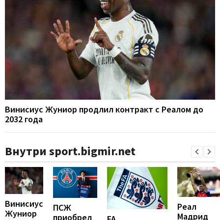
Винисиус Жуниор продлил контракт с Реалом до
2032 года
Внутри sport.bigmir.net
Винисиус
Реал
ПСЖ
Жуниор
Мадрид
приобрел
FA