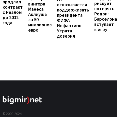
продлил
рискует
вингера
отказывается
контракт
потерять
Манеса
поддерживать
с Реалом
Родри:
Аклиуша
президента
до 2032
Барселона
за 50
ФИФА
года
вступает
миллионов
Инфантино:
в игру
евро
Утрата
доверия
© 2000-2024,