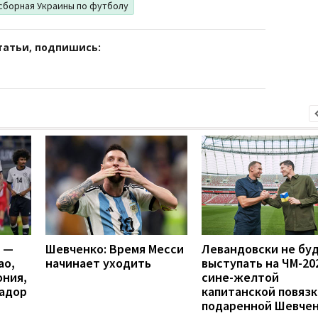
сборная Украины по футболу
татьи, подпишись:
я —
Шевченко: Время Месси
Левандовски не бу
ао,
начинает уходить
выступать на ЧМ-20
ония,
сине-желтой
вадор
капитанской повязк
подаренной Шевче