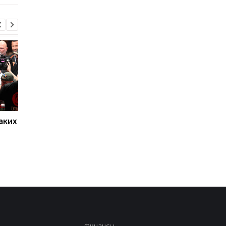
аких
Нойер: Бавария готова к
Алонсо готовится к
новому сезону после
массовому распрод
победы над Астон
игроков Челси в лет
Виллой
трансферное окно
Финансы