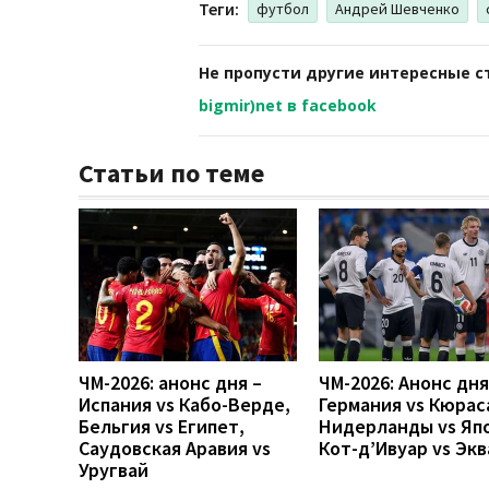
Теги:
футбол
Андрей Шевченко
Не пропусти другие интересные с
bigmir)net в facebook
Статьи по теме
ЧМ-2026: анонс дня –
ЧМ-2026: Анонс дн
Испания vs Кабо-Верде,
Германия vs Кюрас
Бельгия vs Египет,
Нидерланды vs Яп
Саудовская Аравия vs
Кот-д’Ивуар vs Эк
Уругвай