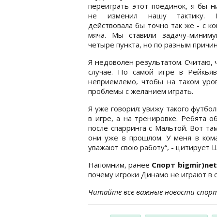
переиграть этот поединок, я бы н
не изменил нашу тактику. К
действовала бы точно так же - с к
мяча. Мы ставили задачу-миниму
четыре пункта, но по разным причин
Я недоволен результатом. Считаю, 
случае. По самой игре в Рейкья
неприемлемо, чтобы на таком уров
проблемы с желанием играть.
Я уже говорил: увижу такого футбол
в игре, а на тренировке. Ребята 
после спарринга с Мальтой. Вот та
они уже в прошлом. У меня в ком
уважают свою работу“, - цитирует
Напомним, ранее
Спорт bigmir)net
почему игроки Динамо не играют в 
Читайте все важные новости спор