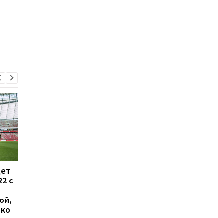
дет
Жеребьевка стыковых
УПЛ перенесла матч
22 с
матчей Лиги
Заря - Колос на
конференций: онлайн-
неопределенный ср
ой,
трансляция
нко