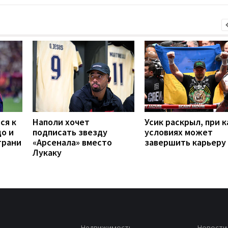
ся к
Наполи хочет
Усик раскрыл, при к
до и
подписать звезду
условиях может
грани
«Арсенала» вместо
завершить карьеру
Лукаку
Недвижимость
Новости