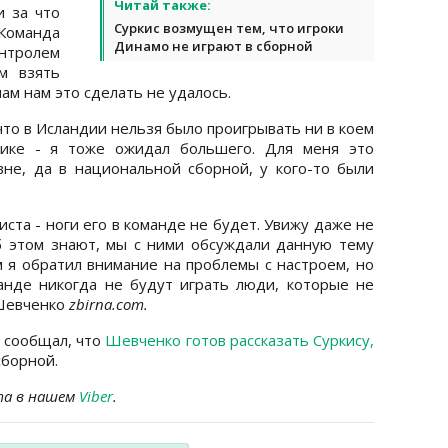
Читай также:
и за что
Суркис возмущен тем, что игроки
оманда
Динамо не играют в сборной
онтролем
м взять
ам нам это сделать не удалось.
что в Исландии нельзя было проигрывать ни в коем
вике - я тоже ожидал большего. Для меня это
не, да в национальной сборной, у кого-то были
иста - ноги его в команде не будет. Увижу даже не
об этом знают, мы с ними обсуждали данную тему
м я обратил внимание на проблемы с настроем, но
анде никогда не будут играть люди, которые не
 Шевченко
zbirna.com.
сообщал, что
Шевченко готов рассказать Суркису,
сборной.
та в нашем
Viber
.