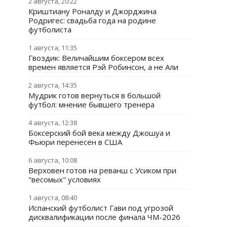
2 августа, 20:22
Криштиану Роналду и Джорджина
Родригес: свадьба года на родине
футболиста
1 августа, 11:35
Гвоздик: Величайшим боксером всех
времен является Рэй Робинсон, а не Али
2 августа, 14:35
Мудрик готов вернуться в большой
футбол: мнение бывшего тренера
4 августа, 12:38
Боксерский бой века между Джошуа и
Фьюри перенесен в США
6 августа, 10:08
Верховен готов на реванш с Усиком при
"весомых" условиях
1 августа, 08:40
Испанский футболист Гави под угрозой
дисквалификации после финала ЧМ-2026