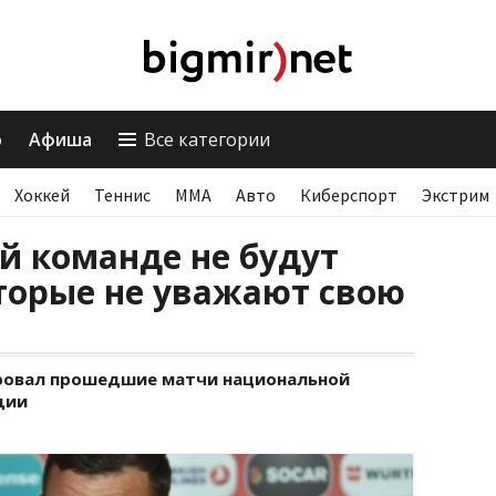
о
Афиша
Все категории
Хоккей
Теннис
ММА
Авто
Киберспорт
Экстрим
й команде не будут
торые не уважают свою
ровал прошедшие матчи национальной
дии