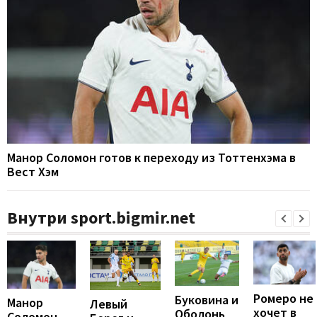
Манор Соломон готов к переходу из Тоттенхэма в
Вест Хэм
Внутри sport.bigmir.net
Ромеро не
Буковина и
Манор
Левый
хочет в
Оболонь
Соломон