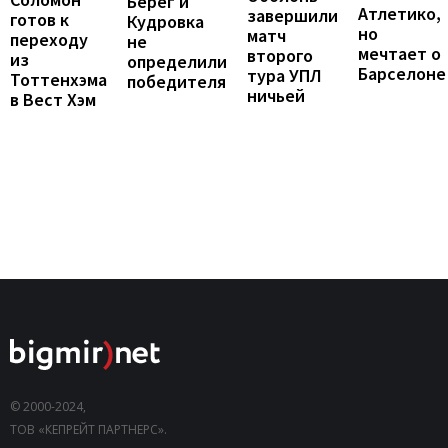
Берег и
Атлетико,
завершили
готов к
Кудровка
но
матч
переходу
не
мечтает о
второго
из
определили
Барселоне
тура УПЛ
Тоттенхэма
победителя
ничьей
в Вест Хэм
© 2000-2024,
ТОВ «КЕПРЕЙТ ПАРТНЕРС».