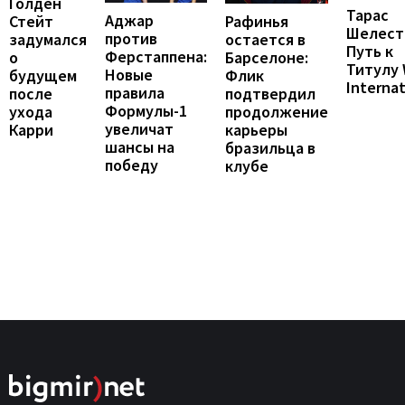
Голден
Тарас
Аджар
Рафинья
Стейт
Шелест
против
остается в
задумался
Путь к
Ферстаппена:
Барселоне:
о
Титулу
Новые
Флик
будущем
Internat
правила
подтвердил
после
Формулы-1
продолжение
ухода
увеличат
карьеры
Карри
шансы на
бразильца в
победу
клубе