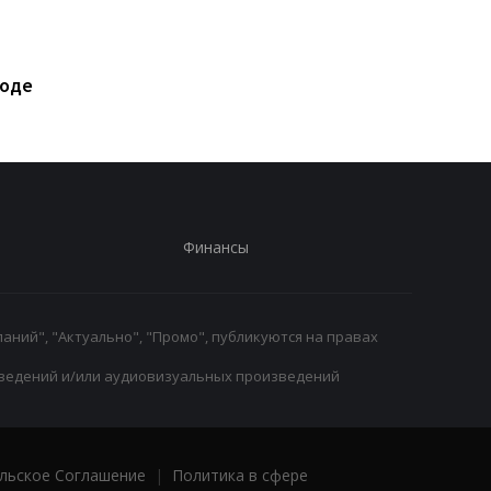
Экс-агент Неймара
Барселона готовится
сделал неожиданное
потере: Марк Касадо
признание о
Руни Бардагжи на гр
ходе
трансферном рынке
ухода из клуба
Финансы
аний", "Актуально", "Промо", публикуются на правах
ведений и/или аудиовизуальных произведений
льское Соглашение
|
Политика в сфере