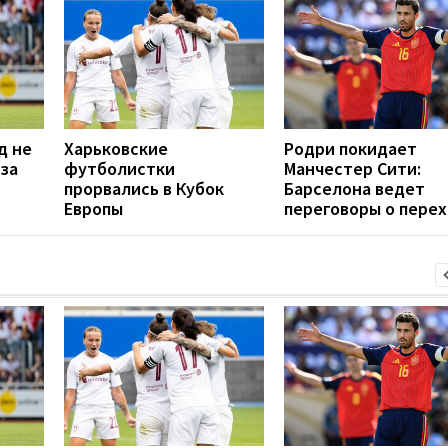
д не
Харьковские
Родри покидает
 за
футболистки
Манчестер Сити:
прорвались в Кубок
Барселона ведет
Европы
переговоры о пере