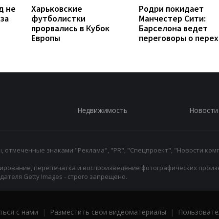
д не
Харьковские
Родри покидает
 за
футболистки
Манчестер Сити:
прорвались в Кубок
Барселона ведет
Европы
переговоры о пере
Недвижимость
Новости
 отмеченные знаками "Реклама", "PR", "Спецпроект", "Новости комп
ирование, перепечатка и воспроизведение фотографических произ
ателя Getty Images - строго запрещено.
ться с нами
|
Разместить свои видеоматериалы
|
Пользовате