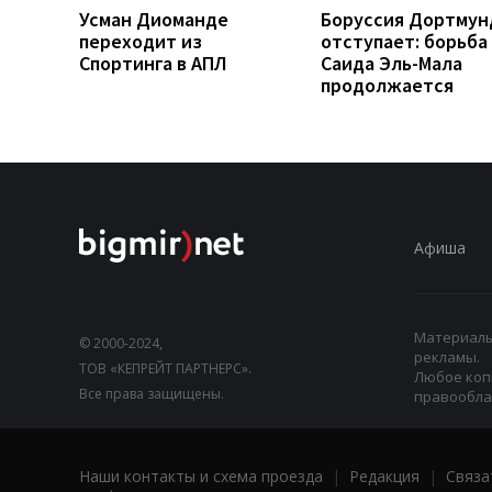
Усман Диоманде
Боруссия Дортмун
переходит из
отступает: борьба
Спортинга в АПЛ
Саида Эль-Мала
продолжается
Афиша
Материалы,
© 2000-2024,
рекламы.
ТОВ «КЕПРЕЙТ ПАРТНЕРС».
Любое коп
Все права защищены.
правооблад
Наши контакты и схема проезда
|
Редакция
|
Связа