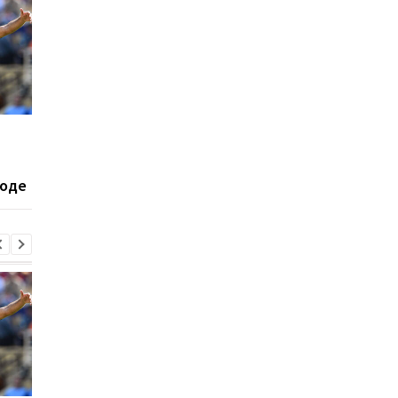
Экс-агент Неймара
Барселона готовится
сделал неожиданное
потере: Марк Касадо
признание о
Руни Бардагжи на гр
ходе
трансферном рынке
ухода из клуба