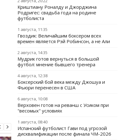
2 августа, 20:22
Криштиану Роналду и Джорджина
Родригес: свадьба года на родине
футболиста
1 августа, 11:35
Гвоздик: Величайшим боксером всех
времен является Рэй Робинсон, а не Али
2 августа, 14:35
Мудрик готов вернуться в большой
футбол: мнение бывшего тренера
4 августа, 12:38
Боксерский бой века между Джошуа и
Фьюри перенесен в США
6 августа, 10:08
Верховен готов на реванш с Усиком при
"весомых" условиях
1 августа, 08:40
Испанский футболист Гави под угрозой
дисквалификации после финала ЧМ-2026