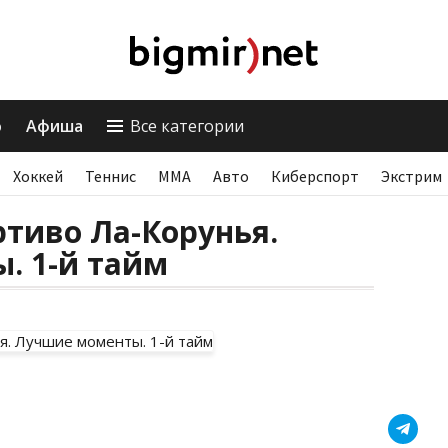
о
Афиша
Все категории
Хоккей
Теннис
ММА
Авто
Киберспорт
Экстрим
тиво Ла-Корунья.
. 1-й тайм