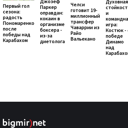
Джозеф
Духовная
Челси
Первый гол
Паркер
стойкост
готовит 19-
сезона:
оправдан:
и
миллионный
радость
кокаин в
командн
трансфер
Пономаренко
организме
игра:
Чаваррии из
после
боксера -
Костюк - 
Райо
победы над
из-за
победе
Вальекано
Карабахом
диетолога
Динамо
над
Карабахо