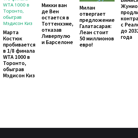
Микки ван
Жунио
Милан
де Вен
продл
отвергает
остается в
контр
предложение
Тоттенхэме,
с Реал
Галатасарая:
отказав
до 203
Леан стоит
Марта
Ливерпулю
года
50 миллионов
Костюк
и Барселоне
евро!
пробивается
в 1/8 финала
WTA 1000 в
Торонто,
обыграв
Мэдисон Киз