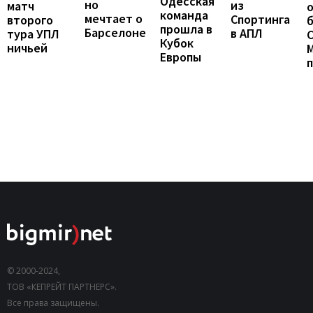
Одесская
но
из
матч
о
команда
мечтает о
Спортинга
второго
б
прошла в
Барселоне
в АПЛ
тура УПЛ
С
Кубок
ничьей
Европы
© 2000-2024,
ТОВ «КЕПРЕЙТ ПАРТНЕРС».
Все права защищены.