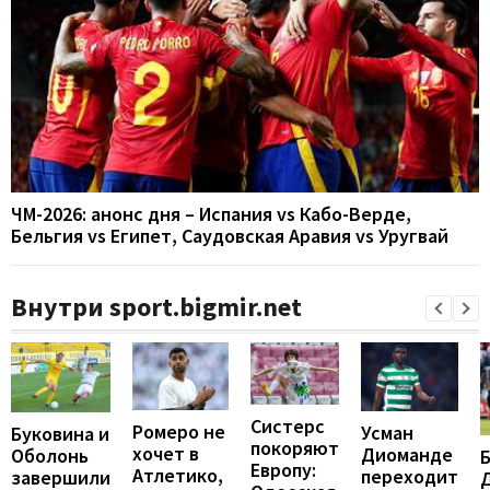
ЧМ-2026: анонс дня – Испания vs Кабо-Верде,
Бельгия vs Египет, Саудовская Аравия vs Уругвай
Внутри sport.bigmir.net
Систерс
Ромеро не
Усман
Буковина и
покоряют
хочет в
Диоманде
Оболонь
Европу:
Атлетико,
переходит
завершили