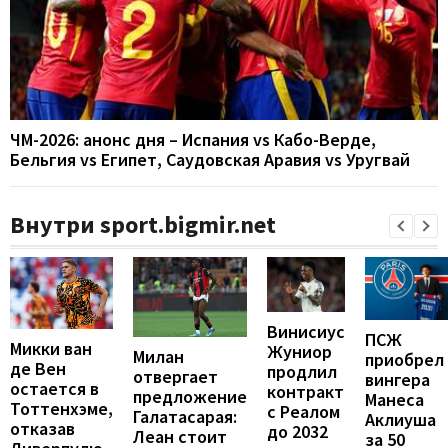
ЧМ-2026: анонс дня – Испания vs Кабо-Верде,
Бельгия vs Египет, Саудовская Аравия vs Уругвай
Внутри sport.bigmir.net
Винисиус
ПСЖ
Микки ван
Жуниор
Милан
приобрел
де Вен
продлил
отвергает
вингера
остается в
контракт
предложение
Манеса
Тоттенхэме,
с Реалом
Галатасарая:
Аклиуша
отказав
до 2032
Леан стоит
за 50