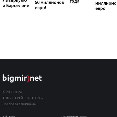
Ливерпулю
года
50 миллионов
миллионо
и Барселоне
евро!
евро
© 2000-2024,
ТОВ «КЕПРЕЙТ ПАРТНЕРС».
Все права защищены.
Афиша
Недвижимость