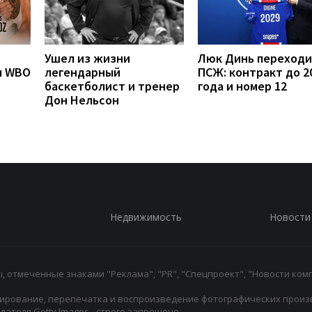
Ушел из жизни
Люк Динь переходи
л WBO
легендарный
ПСЖ: контракт до 2
баскетболист и тренер
года и номер 12
Дон Нельсон
Недвижимость
Новости
 отмеченные знаками "Реклама", "PR", "Спецпроект", "Новости комп
ирование, перепечатка и воспроизведение фотографических произ
ателя Getty Images - строго запрещено.