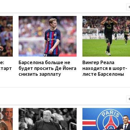
е:
Барселона больше не
Вингер Реала
старт
будет просить Де Йонга
находится в шорт-
снизить зарплату
листе Барселоны