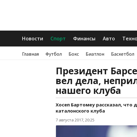
Новости
Спорт
Финансы
Авто
Техн
Главная
Футбол
Бокс
Биатлон
Баскетбол
Президент Барсе
вел дела, непри
нашего клуба
Хосеп Бартомеу рассказал, что 
каталонского клуба
7 августа 2017, 20:25