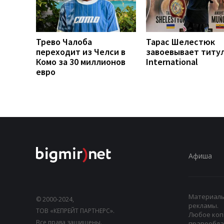
Трево Чалоба
Тарас Шелестюк
переходит из Челси в
завоевывает титу
Комо за 30 миллионов
International
евро
Афиша
Материалы,
© 2000-2024,
рекламы.
ТОВ «КЕПРЕЙТ ПАРТНЕРС».
Любое коп
Все права защищены.
правооблад