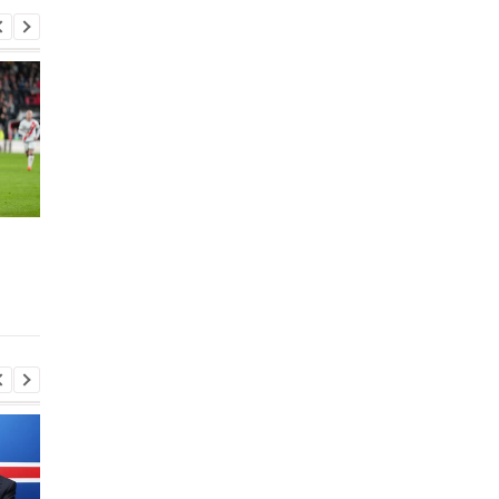
Барселона находится в
Канте хочет подпис
поисках правого
предварительное
защитника
соглашение с
Барселоной уже зим