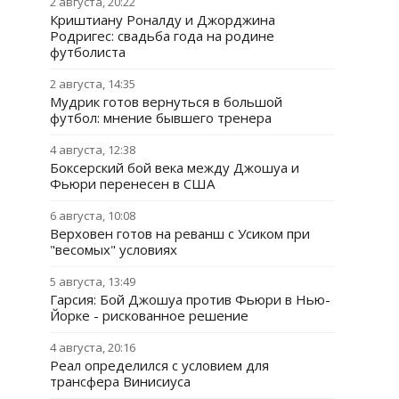
2 августа, 20:22
Криштиану Роналду и Джорджина
Родригес: свадьба года на родине
футболиста
2 августа, 14:35
Мудрик готов вернуться в большой
футбол: мнение бывшего тренера
4 августа, 12:38
Боксерский бой века между Джошуа и
Фьюри перенесен в США
6 августа, 10:08
Верховен готов на реванш с Усиком при
"весомых" условиях
5 августа, 13:49
Гарсия: Бой Джошуа против Фьюри в Нью-
Йорке - рискованное решение
4 августа, 20:16
Реал определился с условием для
трансфера Винисиуса