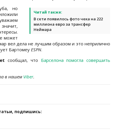
уба, но
Читай также:
риложили
В сети появилось фото чека на 222
 уважаем
миллиона евро за трансфер
значит,
Неймара
нтересы.
не может
мар вел дела не лучшим образом и это неприлично
ирует Бартомеу
ESPN
.
et
сообщал, что
Барселона помогла совершить
та в нашем
Viber
.
татьи, подпишись: