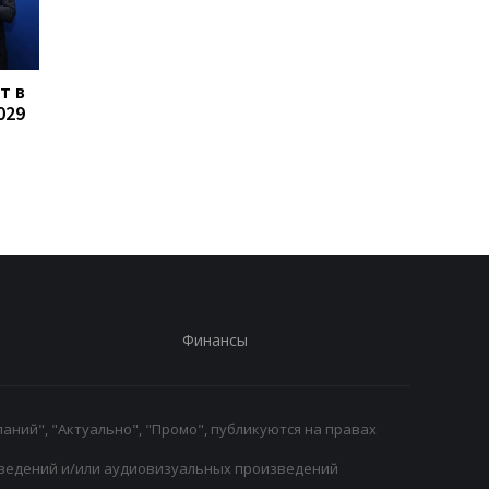
т в
Динамо в упорной
Мудрик спасает Чел
029
борьбе обыгрывает
от поражения в
Верес в матче
товарищеском матче
украинской Премьер-
малайзийской коман
лиги
Финансы
аний", "Актуально", "Промо", публикуются на правах
ведений и/или аудиовизуальных произведений