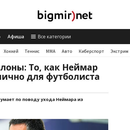
о
Афиша
Все категории
Хоккей
Теннис
ММА
Авто
Киберспорт
Экстрим
лоны: То, как Неймар
лично для футболиста
думает по поводу ухода Неймара из