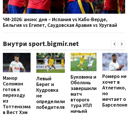
ЧМ-2026: анонс дня – Испания vs Кабо-Верде,
Бельгия vs Египет, Саудовская Аравия vs Уругвай
Внутри sport.bigmir.net
Ромеро не
Буковина и
Манор
Левый
хочет в
Оболонь
Соломон
Берег и
Атлетико,
завершили
готов к
Кудровка
но
матч
переходу
не
мечтает о
второго
из
определили
Барселоне
тура УПЛ
Тоттенхэма
победителя
ничьей
в Вест Хэм