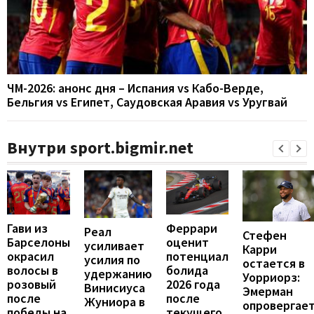
ЧМ-2026: анонс дня – Испания vs Кабо-Верде,
Бельгия vs Египет, Саудовская Аравия vs Уругвай
Внутри sport.bigmir.net
Феррари
Гави из
Реал
Стефен
оценит
Барселоны
усиливает
Карри
потенциал
окрасил
усилия по
остается в
болида
волосы в
удержанию
Уорриорз:
2026 года
розовый
Винисиуса
Эмерман
после
после
Жуниора в
опровергае
текущего
победы на