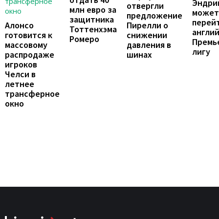
Эндри
отвергли
млн евро за
может
предложение
защитника
перейт
Пирелли о
Алонсо
Тоттенхэма
англи
снижении
готовится к
Ромеро
Премь
давления в
массовому
лигу
шинах
распродаже
игроков
Челси в
летнее
трансферное
окно