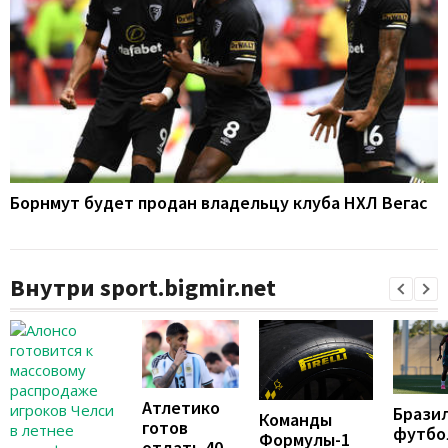
Борнмут будет продан владельцу клуба НХЛ Вегас
Внутри sport.bigmir.net
Атлетико
Брази
Команды
готов
футбо
Формулы-1
отдать 40