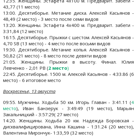
12:35. Женщины. Эстафета 4x100 м. Предварит. забеги -
43,77 (11 место)
13:00. Десятиборье. Метание диска. Алексей Касьянов -
48,49 (2 место) - 3 место после семи видов
13:20. Женщины. Эстафета 4x400 м. Предварит. забеги -
3:31,84 (12 место)
16:15. Десятиборье. Прыжки с шестом. Алексей Касьянов -
4,70 SB (13 место) - 4 место после восьми видов
19:30. Десятиборье. Метание копья. Алексей Касьянов -
50,82 (21 место) - 8 место после девяти видов
21:05. Женщины. Прыжки в высоту. Финал. Юлия
Левченко - 2,01 PB (
2 место
)
22:45. Десятиборье. 1500 м. Алексей Касьянов - 4:33.86 (6
место) - 6 итоговое место
Воскресенье, 13 августа
09:55. Мужчины. Ходьба 50 км. Игорь Главан - 3:41.11 (
4
место
), Иван Банзерук - 3:49:49 (19 место), Марьян
Закальницкий - 3:57:29( 27 место)
14:20. Женщины. Ходьба 20 км. Надежда Боровская -
дисквалифицирована, Инна Кашина - 1:31.24 (20 место),
Валентина Мирончук- 1:33,59 (32 место)