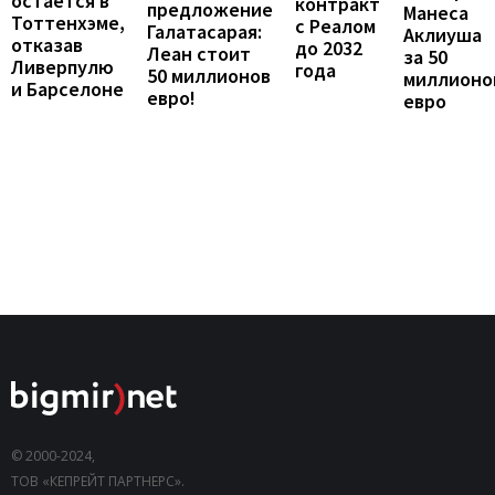
остается в
контракт
предложение
Манеса
Тоттенхэме,
с Реалом
Галатасарая:
Аклиуша
отказав
до 2032
Леан стоит
за 50
Ливерпулю
года
50 миллионов
миллионо
и Барселоне
евро!
евро
© 2000-2024,
ТОВ «КЕПРЕЙТ ПАРТНЕРС».