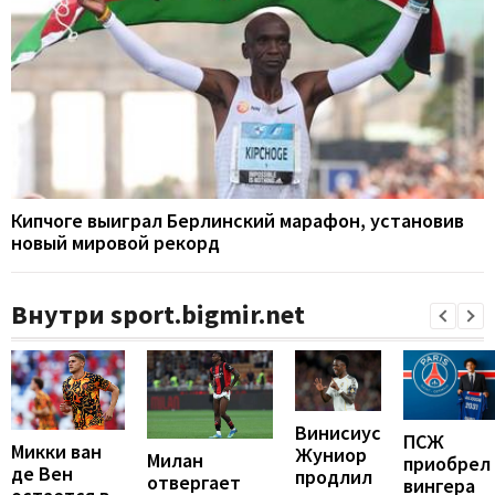
Кипчоге выиграл Берлинский марафон, установив
новый мировой рекорд
Внутри sport.bigmir.net
Винисиус
ПСЖ
Микки ван
Жуниор
Милан
приобрел
де Вен
продлил
отвергает
вингера