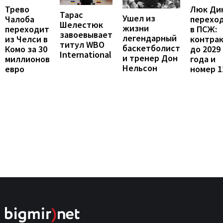
Люк Ди
Трево
Тарас
Ушел из
перехо
Чалоба
Шелестюк
жизни
в ПСЖ:
переходит
завоевывает
легендарный
контра
из Челси в
титул WBO
баскетболист
до 2029
Комо за 30
International
и тренер Дон
года и
миллионов
Нельсон
номер 1
евро