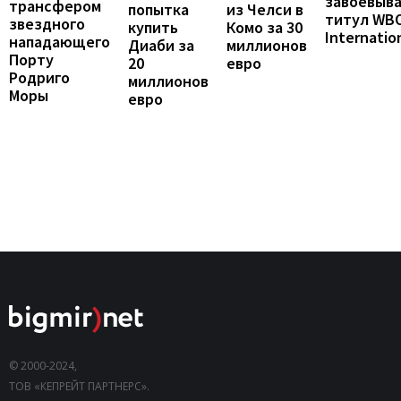
завоевыв
трансфером
попытка
из Челси в
титул WB
звездного
купить
Комо за 30
Internatio
нападающего
Диаби за
миллионов
Порту
20
евро
Родриго
миллионов
Моры
евро
© 2000-2024,
ТОВ «КЕПРЕЙТ ПАРТНЕРС».