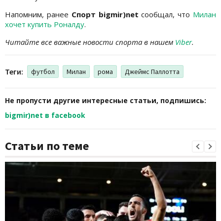
Напомним, ранее
Спорт bigmir)net
сообщал, что
Милан
хочет купить Роналду
.
Читайте все важные новости спорта в нашем
Viber
.
Теги:
футбол
Милан
рома
Джеймс Паллотта
Не пропусти другие интересные статьи, подпишись:
bigmir)net в facebook
Статьи по теме