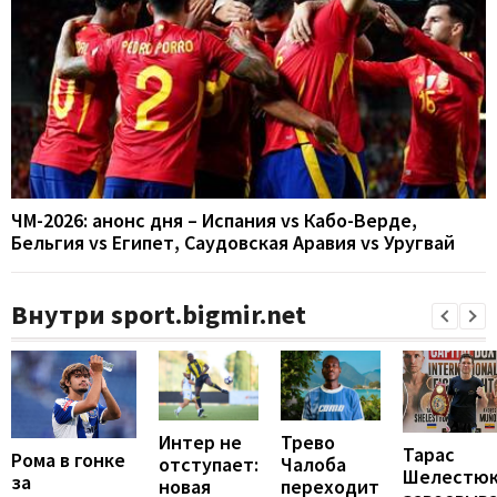
ЧМ-2026: анонс дня – Испания vs Кабо-Верде,
Бельгия vs Египет, Саудовская Аравия vs Уругвай
Внутри sport.bigmir.net
Интер не
Трево
Тарас
Рома в гонке
отступает:
Чалоба
Шелестю
за
новая
переходит