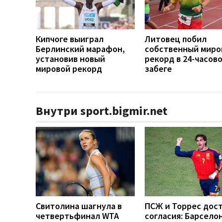
Кипчоге выиграл
Литовец побил
Берлинский марафон,
собственный миро
установив новый
рекорд в 24-часов
мировой рекорд
забеге
Внутри sport.bigmir.net
Свитолина шагнула в
ПСЖ и Торрес дос
четвертьфинал WTA
согласия: Барсело