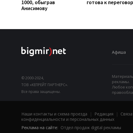
1000, обыграв
готова к перегово
Анисимову
Афиша
Материалы,
© 2000-2024,
рекламы.
ТОВ «КЕПРЕЙТ ПАРТНЕРС».
Любое коп
Все права защищены.
правооблад
Наши контакты и схема проезда
|
Редакция
|
Связа
конфиденциальности и персональных данных
Реклама на сайте:
Отдел продаж digital рекламы