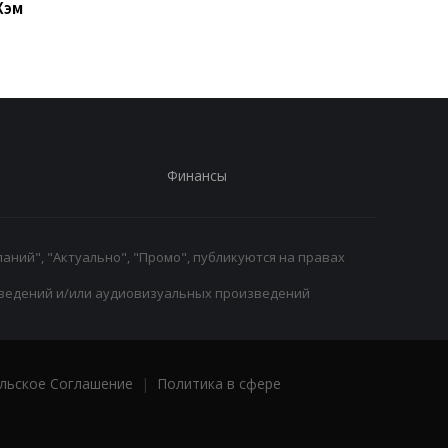
Хэм
победителя
второго тура УПЛ
ничьей
Финансы
аний", "Актуально", "Промо", публикуются на правах
ведений и/или аудиовизуальных произведений
льское Соглашение
|
Политика в сфере