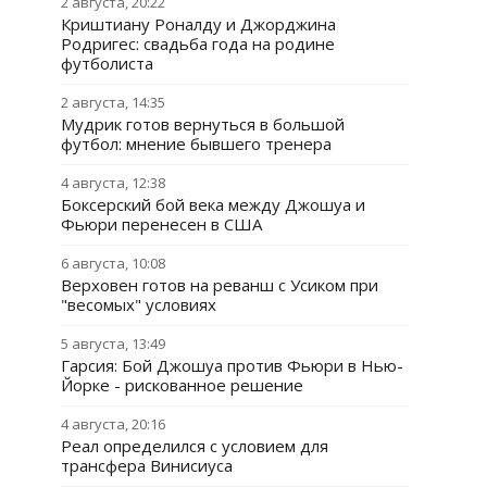
2 августа, 20:22
Криштиану Роналду и Джорджина
Родригес: свадьба года на родине
футболиста
2 августа, 14:35
Мудрик готов вернуться в большой
футбол: мнение бывшего тренера
4 августа, 12:38
Боксерский бой века между Джошуа и
Фьюри перенесен в США
6 августа, 10:08
Верховен готов на реванш с Усиком при
"весомых" условиях
5 августа, 13:49
Гарсия: Бой Джошуа против Фьюри в Нью-
Йорке - рискованное решение
4 августа, 20:16
Реал определился с условием для
трансфера Винисиуса