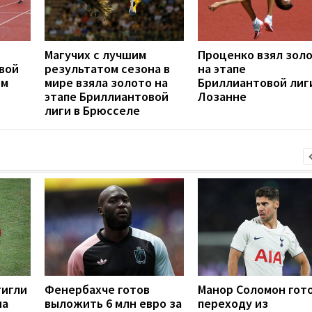
Магучих с лучшим
Проценко взял зол
вой
результатом сезона в
на этапе
ом
мире взяла золото на
Бриллиантовой лиг
этапе Бриллиантовой
Лозанне
лиги в Брюсселе
тигли
Фенербахче готов
Манор Соломон гото
на
выложить 6 млн евро за
переходу из