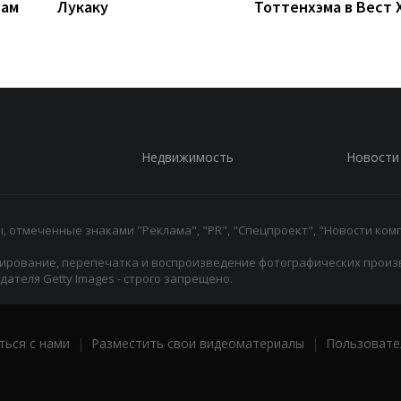
рам
Лукаку
Тоттенхэма в Вест 
Недвижимость
Новости
 отмеченные знаками "Реклама", "PR", "Спецпроект", "Новости комп
ирование, перепечатка и воспроизведение фотографических произ
ателя Getty Images - строго запрещено.
ться с нами
|
Разместить свои видеоматериалы
|
Пользовате