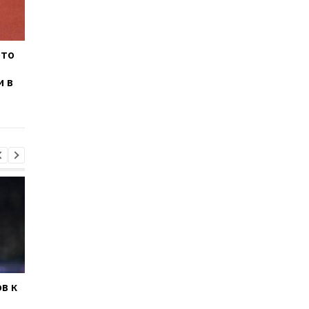
ото
Бех-Романчук стала
Ткачук и Рыжикова
чемпионкой Европы в
взяли серебро и бро
и в
тройном прыжке
ЧЕ в беге на 400 м с
барьерами
в к
Левый Берег и Кудровка
Буковина и Оболонь
не определили
завершили матч