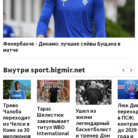
Фенербахче - Динамо: лучшие сейвы Бущана в
матче
Внутри sport.bigmir.net
Люк Ди
Трево
Тарас
Ушел из
перехо
Чалоба
Шелестюк
жизни
в ПСЖ:
переходит
завоевывает
легендарный
контра
из Челси в
титул WBO
баскетболист
до 2029
Комо за 30
International
и тренер Дон
года и
миллионов