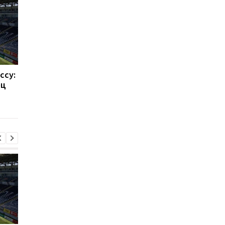
ссу:
Такехиро Томиясу: из
Барселона привлека
ец
Арсенала в Кристал
Родри: Трансферны
Пэлас
переход на 70
миллионов евро