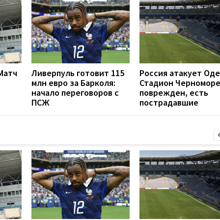
 Матч
Ливерпуль готовит 115
Россия атакует Оде
млн евро за Барколя:
Стадион Черномор
начало переговоров с
поврежден, есть
ПСЖ
пострадавшие