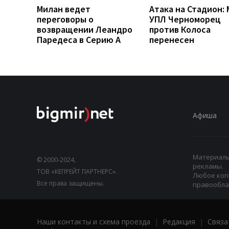
Милан ведет
Атака на Стадион:
переговоры о
УПЛ Черноморец
возвращении Леандро
против Колоса
Паредеса в Серию А
перенесен
Афиша
Материалы,
© 2000-2024,
рекламы.
ТОВ «КЕПРЕЙТ ПАРТНЕРС».
Любое коп
Все права защищены.
правооблад
Наши контакты и схема проезда
|
Редакция
|
Связа