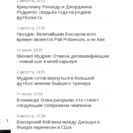
2 августа, 20:22
Криштиану Роналду и Джорджина
Родригес: свадьба года на родине
футболиста
1 августа, 11:35
Гвоздик: Величайшим боксером всех
времен является Рэй Робинсон, а не Али
31 июля, 20:25
Михаил Мудрик: Отмена дисквалификации
- новый шаг в моей карьере
2 августа, 14:35
Мудрик готов вернуться в большой
футбол: мнение бывшего тренера
31 июля, 12:50
В команде Усика раскрыли, кто станет
следующим соперником чемпиона
4 августа, 12:38
Боксерский бой века между Джошуа и
Фьюри перенесен в США