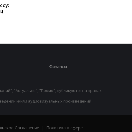
ссу:
Такехиро Томиясу: из
Барселона привлека
ец
Арсенала в Кристал
Родри: Трансферны
Пэлас
переход на 70
миллионов евро
Финансы
аний", "Актуально", "Промо", публикуются на правах
ведений и/или аудиовизуальных произведений
льское Соглашение
|
Политика в сфере