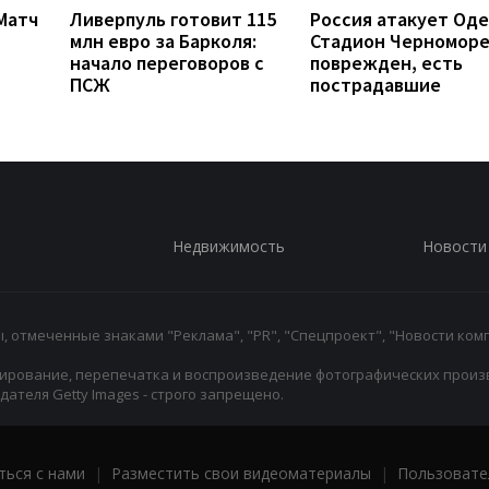
 Матч
Ливерпуль готовит 115
Россия атакует Оде
млн евро за Барколя:
Стадион Черномор
начало переговоров с
поврежден, есть
ПСЖ
пострадавшие
Недвижимость
Новости
 отмеченные знаками "Реклама", "PR", "Спецпроект", "Новости комп
ирование, перепечатка и воспроизведение фотографических произ
ателя Getty Images - строго запрещено.
ться с нами
|
Разместить свои видеоматериалы
|
Пользовате