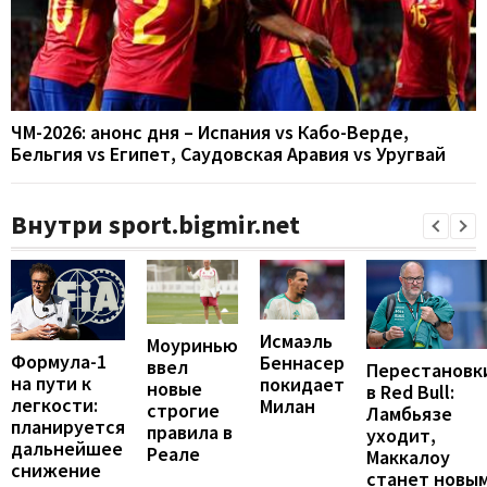
ЧМ-2026: анонс дня – Испания vs Кабо-Верде,
Бельгия vs Египет, Саудовская Аравия vs Уругвай
Внутри sport.bigmir.net
Исмаэль
Моуринью
Формула-1
Беннасер
ввел
Перестановк
на пути к
покидает
новые
в Red Bull:
легкости:
Милан
строгие
Ламбьязе
планируется
правила в
уходит,
дальнейшее
Реале
Маккалоу
снижение
станет новы