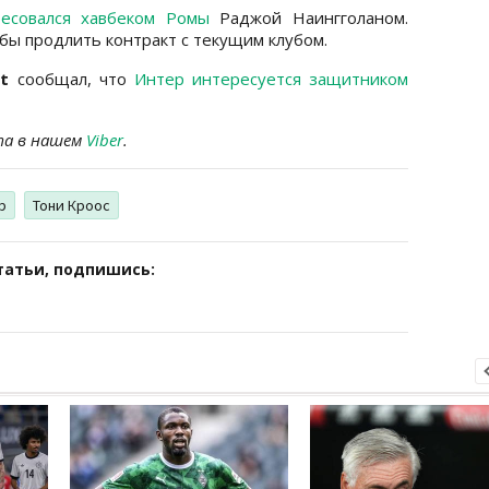
ресовался хавбеком Ромы
Раджой Наингголаном.
обы продлить контракт с текущим клубом.
t
сообщал, что
Интер интересуется защитником
та в нашем
Viber
.
р
Тони Кроос
татьи, подпишись: