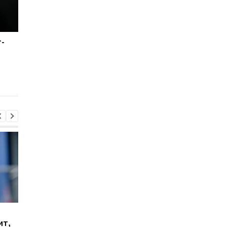
-
Вингер Реала
Мадридский Реал
находится в шорт-
завершил трансфер
листе Барселоны
бразильского
вундеркинда
Гранада расторгает
Милан ведет
ит,
контракт с вратарем
переговоры о