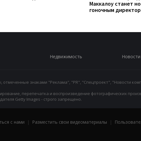
Маккалоу станет н
гоночным директо
Недвижимость
Новости
 отмеченные знаками "Реклама", "PR", "Спецпроект", "Новости комп
ирование, перепечатка и воспроизведение фотографических произ
ателя Getty Images - строго запрещено.
ться с нами
|
Разместить свои видеоматериалы
|
Пользовате