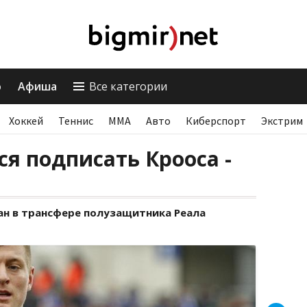
о
Афиша
Все категории
Хоккей
Теннис
ММА
Авто
Киберспорт
Экстрим
ся подписать Крооса -
ан в трансфере полузащитника Реала