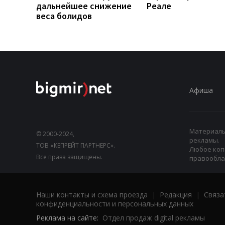
дальнейшее снижение
Реале
веса болидов
Афиша
Материалы,
© 2000-2024,
рекламы.
ТОВ «КЕПРЕЙТ ПАРТНЕРС».
Любое коп
Все права защищены.
правооблад
Наши контакты и схема проезда
|
Редакция
|
Связа
конфиденциальности и персональных данных
Реклама на сайте:
Отдел продаж digital рекламы