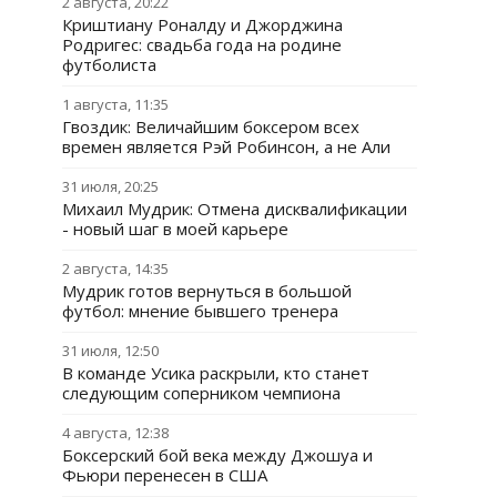
2 августа, 20:22
Криштиану Роналду и Джорджина
Родригес: свадьба года на родине
футболиста
1 августа, 11:35
Гвоздик: Величайшим боксером всех
времен является Рэй Робинсон, а не Али
31 июля, 20:25
Михаил Мудрик: Отмена дисквалификации
- новый шаг в моей карьере
2 августа, 14:35
Мудрик готов вернуться в большой
футбол: мнение бывшего тренера
31 июля, 12:50
В команде Усика раскрыли, кто станет
следующим соперником чемпиона
4 августа, 12:38
Боксерский бой века между Джошуа и
Фьюри перенесен в США