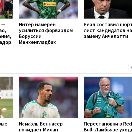
я —
Интер намерен
Реал составил шорт
ао,
усилиться форвардом
лист кандидатов на
ония,
Боруссии
замену Анчелотти
вадор
Менхенгладбах
вые
Исмаэль Беннасер
Перестановки в Red
покидает Милан
Bull: Ламбьязе уход