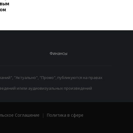
овым
Люкой Зиданом
возвращении Леанд
ром
Паредеса в Серию А
Финансы
аний", "Актуально", "Промо", публикуются на правах
ведений и/или аудиовизуальных произведений
льское Соглашение
|
Политика в сфере