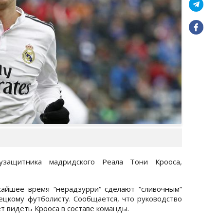
узащитника мадридского Реала Тони Крооса,
айшее время “нерадзурри“ сделают “сливочным“
цкому футболисту. Сообщается, что руководство
т видеть Крооса в составе команды.