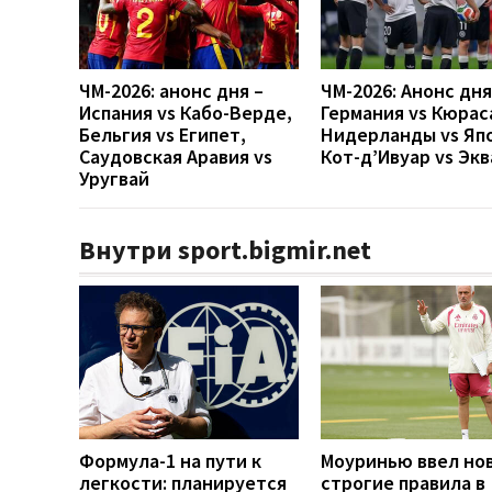
ЧМ-2026: анонс дня –
ЧМ-2026: Анонс дн
Испания vs Кабо-Верде,
Германия vs Кюрас
Бельгия vs Египет,
Нидерланды vs Яп
Саудовская Аравия vs
Кот-д’Ивуар vs Эк
Уругвай
Внутри sport.bigmir.net
Формула-1 на пути к
Моуринью ввел но
легкости: планируется
строгие правила в