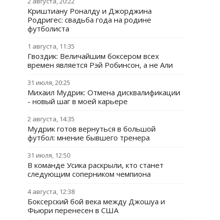
2 августа, 20:22
Криштиану Роналду и Джорджина
Родригес: свадьба года на родине
футболиста
1 августа, 11:35
Гвоздик: Величайшим боксером всех
времен является Рэй Робинсон, а не Али
31 июля, 20:25
Михаил Мудрик: Отмена дисквалификации
- новый шаг в моей карьере
2 августа, 14:35
Мудрик готов вернуться в большой
футбол: мнение бывшего тренера
31 июля, 12:50
В команде Усика раскрыли, кто станет
следующим соперником чемпиона
4 августа, 12:38
Боксерский бой века между Джошуа и
Фьюри перенесен в США