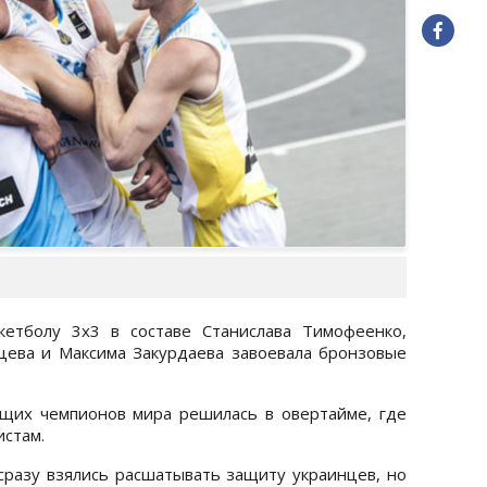
кетболу 3х3 в составе Станислава Тимофеенко,
цева и Максима Закурдаева завоевала бронзовые
щих чемпионов мира решилась в овертайме, где
истам.
разу взялись расшатывать защиту украинцев, но