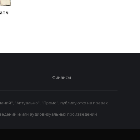
Матч
Ливерпуль готовит 115
Россия атакует Одес
млн евро за Барколя:
Стадион Черноморе
начало переговоров с
поврежден, есть
ПСЖ
пострадавшие
Финансы
аний", "Актуально", "Промо", публикуются на правах
ведений и/или аудиовизуальных произведений