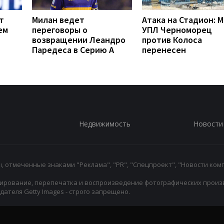
т
Милан ведет
Атака на Стадион: 
ем
переговоры о
УПЛ Черноморец
возвращении Леандро
против Колоса
Паредеса в Серию А
перенесен
Недвижимость
Новости
 отмеченные знаками "Реклама", "PR", "Спецпроект", "Новости комп
ирование, перепечатка и воспроизведение фотографических произ
ателя Getty Images - строго запрещено.