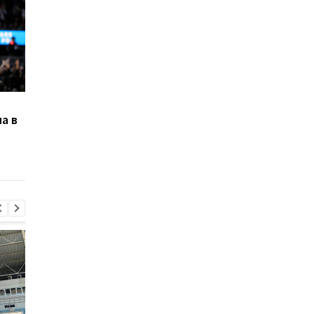
Грин извинился перед
Шакил О'Нил хочет
а в
Пулом и командой за
приобрести Финикс
драку на тренировке
совместно с Джефф
Уорриорз
Безосом