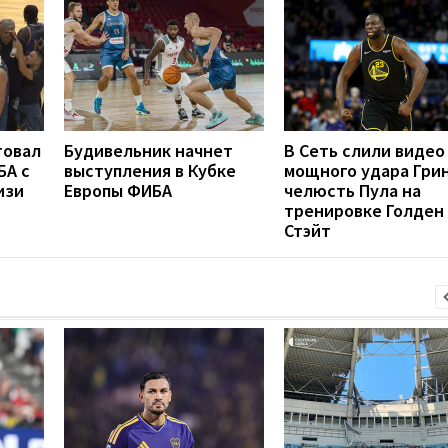
товал
Будивельник начнет
В Сеть слили видео
БА с
выступления в Кубке
мощного удара Грин
изи
Европы ФИБА
челюсть Пула на
тренировке Голден
Стэйт