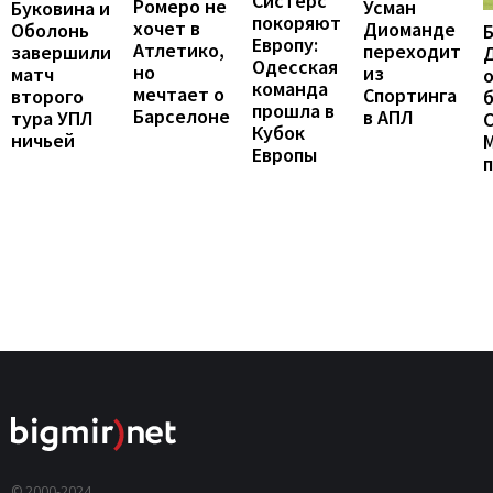
Систерс
Ромеро не
Усман
Буковина и
покоряют
хочет в
Диоманде
Оболонь
Европу:
Атлетико,
переходит
завершили
Одесская
но
из
матч
о
команда
мечтает о
Спортинга
второго
б
прошла в
Барселоне
в АПЛ
тура УПЛ
С
Кубок
ничьей
Европы
© 2000-2024,