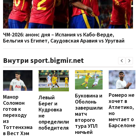
ЧМ-2026: анонс дня – Испания vs Кабо-Верде,
Бельгия vs Египет, Саудовская Аравия vs Уругвай
Внутри sport.bigmir.net
Ромеро не
Буковина и
Манор
Левый
хочет в
Оболонь
Соломон
Берег и
Атлетико,
завершили
готов к
Кудровка
но
матч
переходу
не
мечтает о
второго
из
определили
Барселоне
тура УПЛ
Тоттенхэма
победителя
ничьей
в Вест Хэм