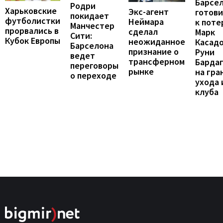
Барсе
Родри
Харьковские
Экс-агент
готови
покидает
футболистки
Неймара
к поте
Манчестер
прорвались в
сделал
Марк
Сити:
Кубок Европы
неожиданное
Касадо
Барселона
признание о
Руни
ведет
трансферном
Барда
переговоры
рынке
на гра
о переходе
ухода 
клуба