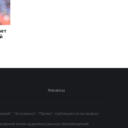
ает
Где состоится бой
Гурбанов: Подготовк
й
Джошуа - Фьюри?
матчу с Динамо - на
Промоутер озвучил
главная задача
свою позицию
Финансы
аний", "Актуально", "Промо", публикуются на правах
ведений и/или аудиовизуальных произведений