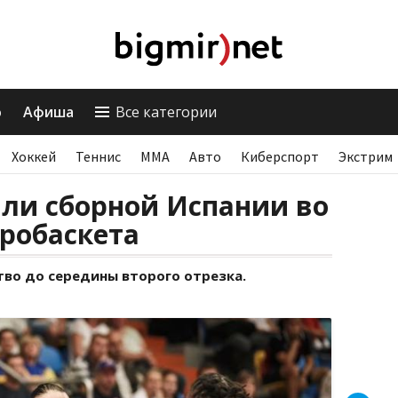
о
Афиша
Все категории
Хоккей
Теннис
ММА
Авто
Киберспорт
Экстрим
ли сборной Испании во
робаскета
во до середины второго отрезка.