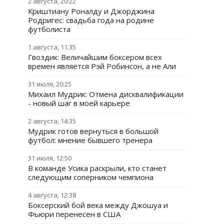
2 августа, 20:22
Криштиану Роналду и Джорджина
Родригес: свадьба года на родине
футболиста
1 августа, 11:35
Гвоздик: Величайшим боксером всех
времен является Рэй Робинсон, а не Али
31 июля, 20:25
Михаил Мудрик: Отмена дисквалификации
- новый шаг в моей карьере
2 августа, 14:35
Мудрик готов вернуться в большой
футбол: мнение бывшего тренера
31 июля, 12:50
В команде Усика раскрыли, кто станет
следующим соперником чемпиона
4 августа, 12:38
Боксерский бой века между Джошуа и
Фьюри перенесен в США