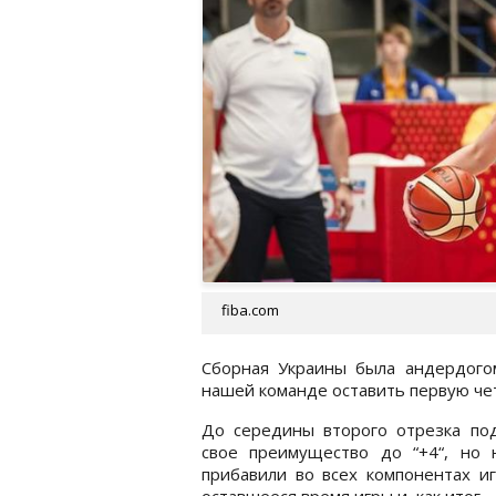
fiba.com
Сборная Украины была андердого
нашей команде оставить первую чет
До середины второго отрезка по
свое преимущество до “+4“, но 
прибавили во всех компонентах и
оставшееся время игры и, как итог 