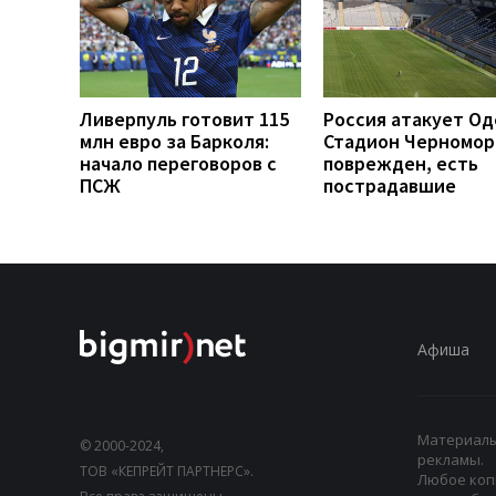
Ливерпуль готовит 115
Россия атакует Од
млн евро за Барколя:
Стадион Черномо
начало переговоров с
поврежден, есть
ПСЖ
пострадавшие
Афиша
Материалы,
© 2000-2024,
рекламы.
ТОВ «КЕПРЕЙТ ПАРТНЕРС».
Любое коп