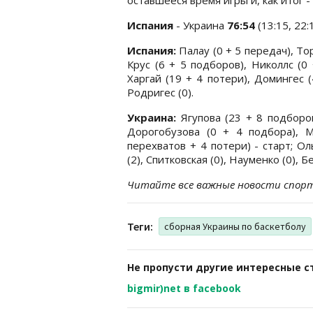
Испания
- Украина
76:54
(13:15, 22:1
Испания:
Палау (0 + 5 передач), То
Крус (6 + 5 подборов), Николлс (0 
Харгай (19 + 4 потери), Домингес (
Родригес (0).
Украина:
Ягупова (23 + 8 подборов
Дорогобузова (0 + 4 подбора), 
перехватов + 4 потери) - старт; Ол
(2), Спитковская (0), Науменко (0), Б
Читайте все важные новости спор
Теги:
сборная Украины по баскетболу
Не пропусти другие интересные с
bigmir)net в facebook