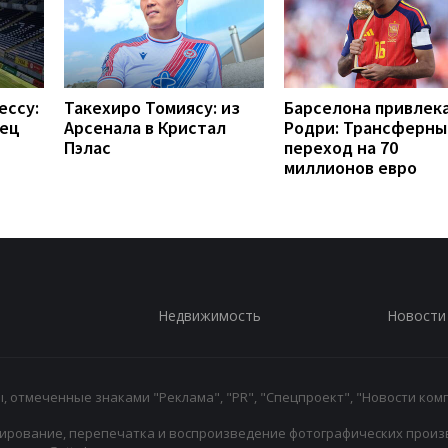
ессу:
Такехиро Томиясу: из
Барселона привлек
рец
Арсенала в Кристал
Родри: Трансферны
Пэлас
переход на 70
миллионов евро
Недвижимость
Новости
 отмеченные знаками "Реклама", "PR", "Спецпроект", "Новости комп
ирование, перепечатка и воспроизведение фотографических произ