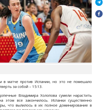
м в матче против Испании, но это не помешало
верть за собой – 15:13.
допечные Владимира Холопова сумели нарастить
на этом все закончилось. Испанки существенно
гры, что вылилось в их полное доминирование в
- разгромное поражение украинок.