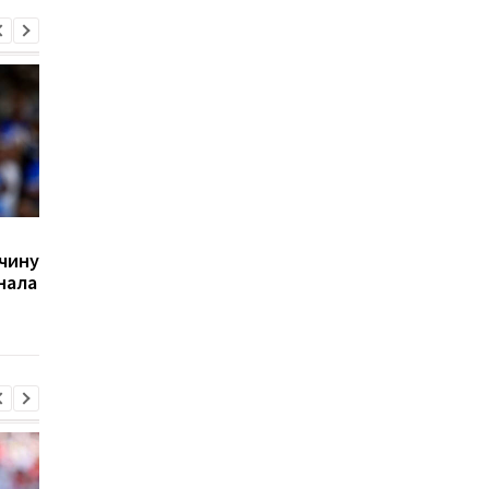
Украина не смогла
Украина победила
чину
продлить победную
Италию и вышла в пл
нала
серию, проиграв Греции
офф Евробаскета-20
на чемпионате Европы