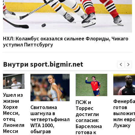
НХЛ: Коламбус оказался сильнее Флориды, Чикаго
уступил Питтсбургу
Внутри sport.bigmir.net
Ушел из
жизни
Фенерба
ПСЖ и
Хорхе
готов
Свитолина
Торрес
Месси,
выложит
шагнула в
достигли
отец
млн евро
четвертьфинал
согласия:
Лионеля
Лукаку
WTA 1000,
Барселона
Месси
обыграв
готова к