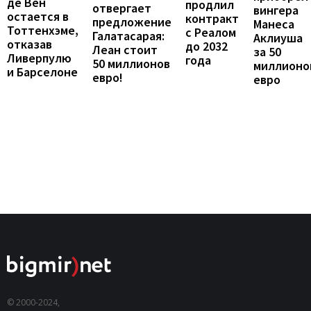
де Вен
продлил
отвергает
вингера
остается в
контракт
предложение
Манеса
Тоттенхэме,
с Реалом
Галатасарая:
Аклиуша
отказав
до 2032
Леан стоит
за 50
Ливерпулю
года
50 миллионов
миллионо
и Барселоне
евро!
евро
© 2000-2024,