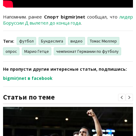
Напомним. ранее
Спорт bigmir)net
сообщал, что
лидер
Боруссии Д вылетел до конца года
.
Теги:
футбол
Бундеслига
видео
Томас Мюллер
опрос
Марио Гетце
чемпионат Германии по футболу
Не пропусти другие интересные статьи, подпишись:
bigmir)net в facebook
Статьи по теме