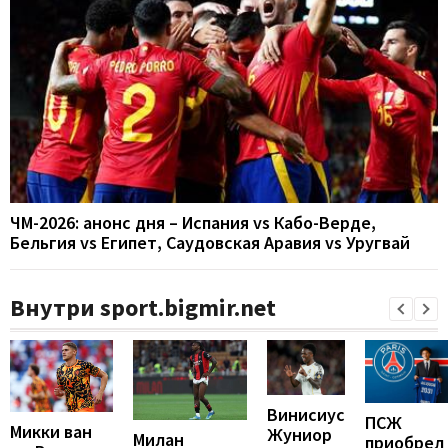
ЧМ-2026: анонс дня – Испания vs Кабо-Верде,
Бельгия vs Египет, Саудовская Аравия vs Уругвай
Внутри sport.bigmir.net
Винисиус
ПСЖ
Микки ван
Жуниор
Милан
приобрел