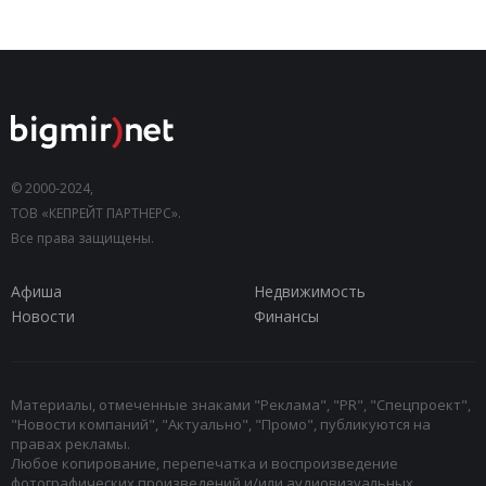
© 2000-2024,
ТОВ «КЕПРЕЙТ ПАРТНЕРС».
Все права защищены.
Афиша
Недвижимость
Новости
Финансы
Материалы, отмеченные знаками "Реклама", "PR", "Спецпроект",
"Новости компаний", "Актуально", "Промо", публикуются на
правах рекламы.
Любое копирование, перепечатка и воспроизведение
фотографических произведений и/или аудиовизуальных