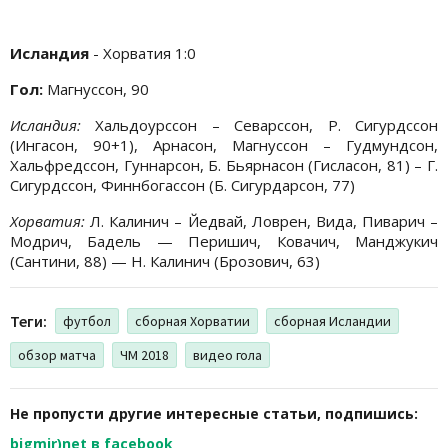
Исландия
- Хорватия 1:0
Гол:
Магнуссон, 90
Исландия:
Хальдоурссон – Севарссон, Р. Сигурдссон
(Ингасон, 90+1), Арнасон, Магнуссон – Гудмундсон,
Хальфредссон, Гуннарсон, Б. Бьярнасон (Гисласон, 81) – Г.
Сигурдссон, Финнбогассон (Б. Сигурдарсон, 77)
Хорватия:
Л. Калинич – Йедвай, Ловрен, Вида, Пиварич –
Модрич, Бадель — Перишич, Ковачич, Манджукич
(Сантини, 88) — Н. Калинич (Брозович, 63)
Теги:
футбол
сборная Хорватии
сборная Исландии
обзор матча
ЧМ 2018
видео гола
Не пропусти другие интересные статьи, подпишись:
bigmir)net в facebook