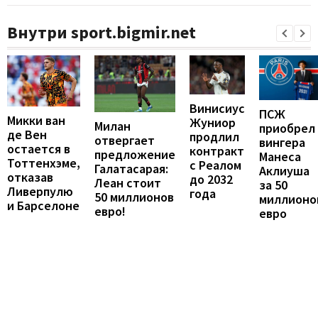
Внутри sport.bigmir.net
Винисиус
ПСЖ
Микки ван
Жуниор
Милан
приобрел
де Вен
продлил
отвергает
вингера
остается в
контракт
предложение
Манеса
Тоттенхэме,
с Реалом
Галатасарая:
Аклиуша
отказав
до 2032
Леан стоит
за 50
Ливерпулю
года
50 миллионов
миллионо
и Барселоне
евро!
евро