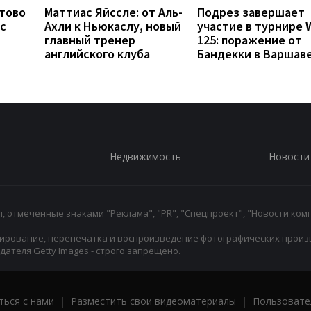
отово
Маттиас Яйссле: от Аль-
Подрез завершает
с
Ахли к Ньюкаслу, новый
участие в турнире 
главный тренер
125: поражение от
английского клуба
Бандекки в Варшав
Недвижимость
Новости
 отмеченные знаками "Реклама", "PR", "Спецпроект", "Новости комп
ирование, перепечатка и воспроизведение фотографических произ
ателя Getty Images - строго запрещено.
ться с нами
|
Разместить свои видеоматериалы
|
Пользовате