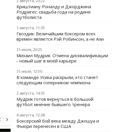
2 августа, 20:22
Криштиану Роналду и Джорджина
Родригес: свадьба года на родине
футболиста
1 августа, 11:35
Гвоздик: Величайшим боксером всех
времен является Рэй Робинсон, а не Али
31 июля, 20:25
Михаил Мудрик: Отмена дисквалификации
- новый шаг в моей карьере
31 июля, 12:50
В команде Усика раскрыли, кто станет
следующим соперником чемпиона
2 августа, 14:35
Мудрик готов вернуться в большой
футбол: мнение бывшего тренера
4 августа, 12:38
Боксерский бой века между Джошуа и
Фьюри перенесен в США