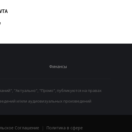
Возвращение Мудрика в
Джозеф Паркер:
WTA
Челси: Алонсо радует
отмена
восторг и поддержка
дисквалификации и
е
возвращение на рин
Финансы
аний", "Актуально", "Промо", публикуются на правах
ведений и/или аудиовизуальных произведений
льское Соглашение
|
Политика в сфере