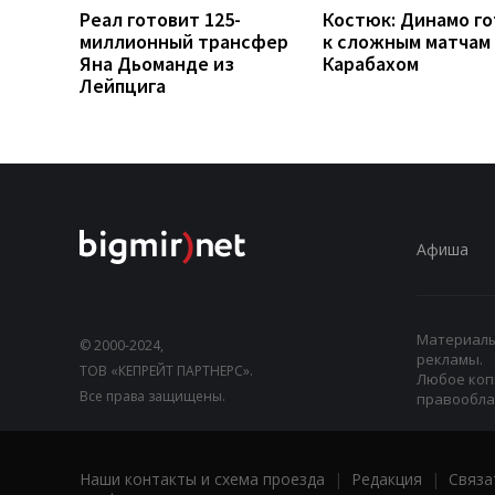
Реал готовит 125-
Костюк: Динамо г
миллионный трансфер
к сложным матчам 
Яна Дьоманде из
Карабахом
Лейпцига
Афиша
Материалы,
© 2000-2024,
рекламы.
ТОВ «КЕПРЕЙТ ПАРТНЕРС».
Любое коп
Все права защищены.
правооблад
Наши контакты и схема проезда
|
Редакция
|
Связа