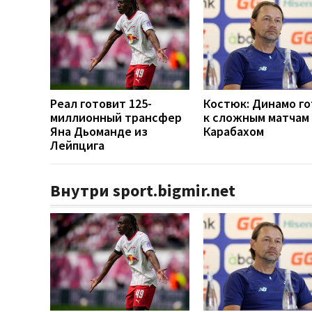
Реал готовит 125-
Костюк: Динамо г
миллионный трансфер
к сложным матчам 
Яна Дьоманде из
Карабахом
Лейпцига
Внутри sport.bigmir.net