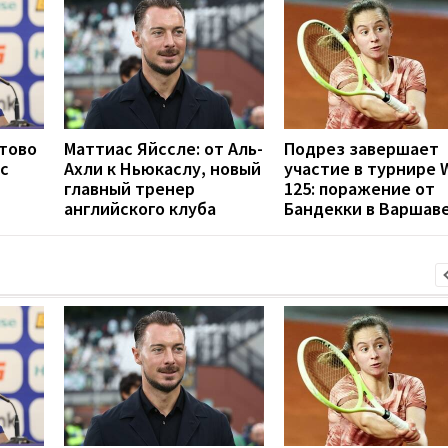
отово
Маттиас Яйссле: от Аль-
Подрез завершает
с
Ахли к Ньюкаслу, новый
участие в турнире 
главный тренер
125: поражение от
английского клуба
Бандекки в Варшав