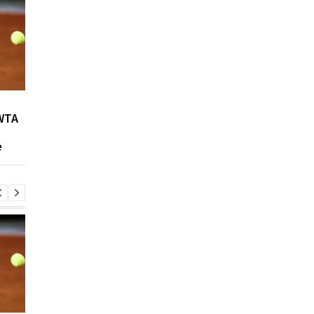
Возвращение Мудрика в
Джозеф Паркер:
WTA
Челси: Алонсо радует
отмена
восторг и поддержка
дисквалификации и
е
возвращение на рин