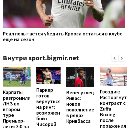
Реал попытается убедить Крооса остаться в клубе
еще на сезон
Внутри sport.bigmir.net
Паркер
Гвоздик:
Карпаты
Венесуэлец
готов
Расторгнут
разгромили
Ривас:
вернуться
контракт с
ЛНЗ во
новое
на ринг:
Zuffa
втором
пополнение
возможен
Boxing
туре
в рядах
бой с
после
Премьер-
Кривбасса
Чисорой
поражения
лиги: 3:0 на