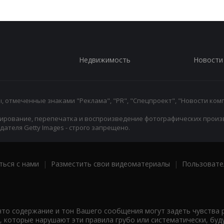
Недвижимость
Новости
 отмеченные знаками "Реклама", "PR", "Спецпроект", "Новости комп
ирование, перепечатка и воспроизведение фотографических произ
ателя Getty Images - строго запрещено.
ться с нами
|
Разместить свои видеоматериалы
|
Пользовате
что содержание и тон Вашего сообщения могут задеть чувства 
 которые нарушают эти правила грубо или систематически, буд