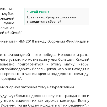
тяк, мы
Читай также:
 клубах.
Шевченко: Кучер заслуженно
дняшний
находится в сборной
, лучше
товиться
ей обоймой“.
очный матч ЧМ-2018 между сборными Финляндии и
е с Финляндией - это победа. Непросто играть,
много устали, но мотивация у них большая. Каждый
рьезно подготовиться к этому матчу, чтобы
ся поблагодарить болельщиков, что они находят в
нт приехать в Финляндию и поддержать команду.
порадовать“.
ик сборной затронул тему натурализации.
буду. Футболисты должны получить гражданство и
у моего видения их как игроков команды. Если у
 Украину, тогда будем исходить от их решений“, -