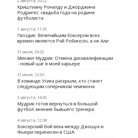
2 августа, 20:22
Криштиану Роналду и Джорджина
Родригес: свадьба года на родине
футболиста
1 августа, 11:35
Гвоздик: Величайшим боксером всех
времен является Рэй Робинсон, а не Али
31 июля, 20:25
Михаил Мудрик: Отмена дисквалификации
- новый шаг в моей карьере
31 июля, 12:50
В команде Усика раскрыли, кто станет
следующим соперником чемпиона
2 августа, 14:35
Мудрик готов вернуться в большой
футбол: мнение бывшего тренера
4 августа, 12:38
Боксерский бой века между Джошуа и
Фьюри перенесен в США