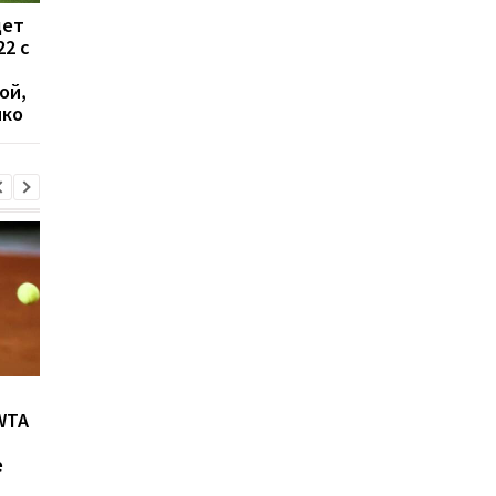
дет
Жеребьевка стыковых
УПЛ перенесла матч
22 с
матчей Лиги
Заря - Колос на
конференций: онлайн-
неопределенный ср
ой,
трансляция
нко
Возвращение Мудрика в
Джозеф Паркер:
WTA
Челси: Алонсо радует
отмена
восторг и поддержка
дисквалификации и
е
возвращение на рин