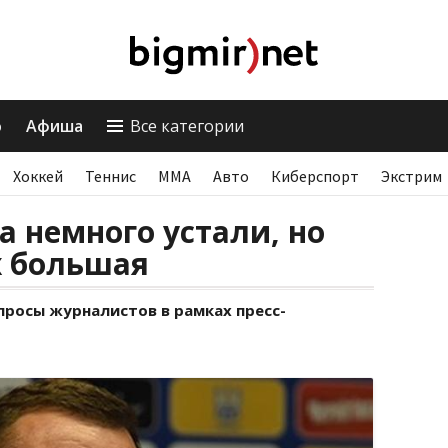
о
Афиша
Все категории
Хоккей
Теннис
ММА
Авто
Киберспорт
Экстрим
а немного устали, но
х большая
просы журналистов в рамках пресс-