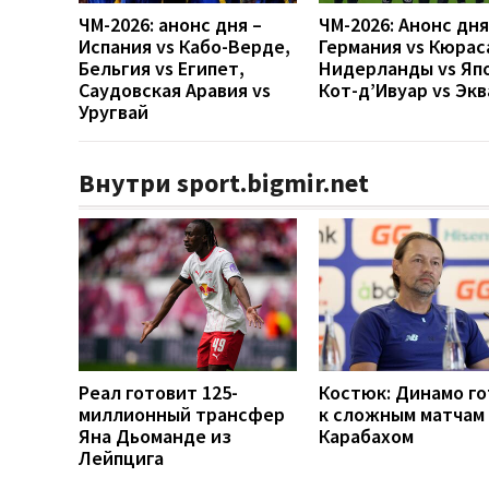
ЧМ-2026: анонс дня –
ЧМ-2026: Анонс дн
Испания vs Кабо-Верде,
Германия vs Кюрас
Бельгия vs Египет,
Нидерланды vs Яп
Саудовская Аравия vs
Кот-д’Ивуар vs Эк
Уругвай
Внутри sport.bigmir.net
Реал готовит 125-
Костюк: Динамо г
миллионный трансфер
к сложным матчам 
Яна Дьоманде из
Карабахом
Лейпцига