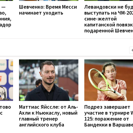
я —
Шевченко: Время Месси
Левандовски не бу
ао,
начинает уходить
выступать на ЧМ-20
ония,
сине-желтой
вадор
капитанской повязк
подаренной Шевче
отово
Маттиас Яйссле: от Аль-
Подрез завершает
с
Ахли к Ньюкаслу, новый
участие в турнире 
главный тренер
125: поражение от
английского клуба
Бандекки в Варшав