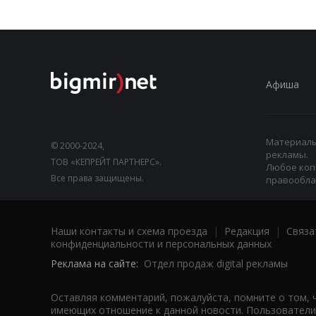
Афиша
Материалы,
© 2000-2024,
рекламы.
ТОВ «КЕПРЕЙТ ПАРТНЕРС».
Любое коп
Все права защищены.
правооблад
Наши контакты и схема проезда
|
Редакция
|
Связа
конфиденциальности и персональных данных
Реклама на сайте:
Отдел продаж digital рекламы
Оставляя комментарий, пожалуйста, помните о том, 
имеющих отношение к данной новости. Пользователи,