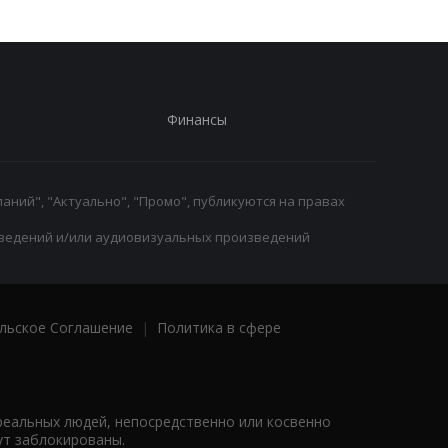
Финансы
аний", "Актуально", "Промо", публикуются на правах
ведений и/или аудиовизуальных произведений
льское Соглашение
|
Политика в сфере
реальных людей, непосредственно или косвенно
ут заблокированы.