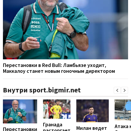
Перестановки в Red Bull: Ламбьязе уходит,
Маккалоу станет новым гоночным директором
Внутри sport.bigmir.net
Гранада
Атака 
Милан ведет
Перестановки
расторгает