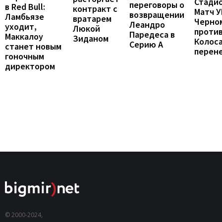
Стадио
переговоры о
в Red Bull:
контракт с
Матч 
возвращении
Ламбьязе
вратарем
Черно
Леандро
уходит,
Люкой
проти
Паредеса в
Маккалоу
Зиданом
Колос
Серию А
станет новым
перен
гоночным
директором
© 2000-2024,