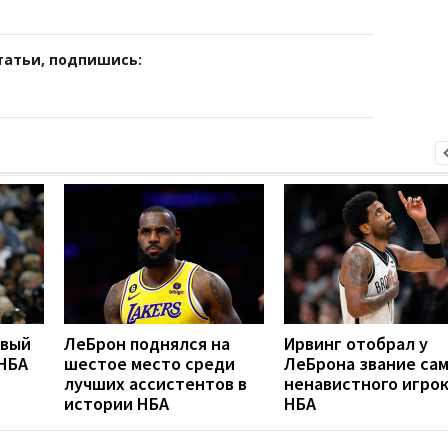
татьи, подпишись:
рвый
ЛеБрон поднялся на
Ирвинг отобрал у
 НБА
шестое место среди
ЛеБрона звание са
лучших ассистентов в
ненавистного игро
истории НБА
НБА