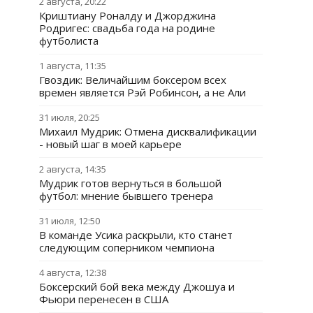
2 августа, 20:22
Криштиану Роналду и Джорджина
Родригес: свадьба года на родине
футболиста
1 августа, 11:35
Гвоздик: Величайшим боксером всех
времен является Рэй Робинсон, а не Али
31 июля, 20:25
Михаил Мудрик: Отмена дисквалификации
- новый шаг в моей карьере
2 августа, 14:35
Мудрик готов вернуться в большой
футбол: мнение бывшего тренера
31 июля, 12:50
В команде Усика раскрыли, кто станет
следующим соперником чемпиона
4 августа, 12:38
Боксерский бой века между Джошуа и
Фьюри перенесен в США