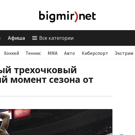
о
Афиша
Все категории
Хоккей
Теннис
ММА
Авто
Киберспорт
Экстрим
ный трехочковый
й момент сезона от