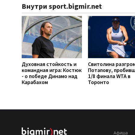
Внутри sport.bigmir.net
Духовная стойкость и
Свитолина разгро
командная игра: Костюк
Потапову, пробивш
- о победе Динамо над
1/8 финала WTA в
Карабахом
Торонто
Афиша