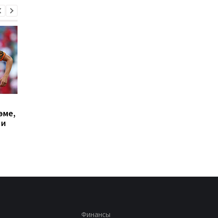
Милан отвергает
Винисиус Жуниор
эме,
предложение
продлил контракт с
 и
Галатасарая: Леан
Реалом до 2032 года
стоит 50 миллионов
евро!
Финансы