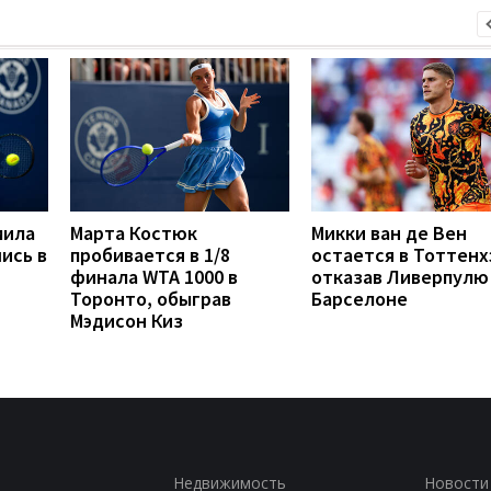
мила
Марта Костюк
Микки ван де Вен
ись в
пробивается в 1/8
остается в Тоттенх
финала WTA 1000 в
отказав Ливерпулю
Торонто, обыграв
Барселоне
Мэдисон Киз
Недвижимость
Новости