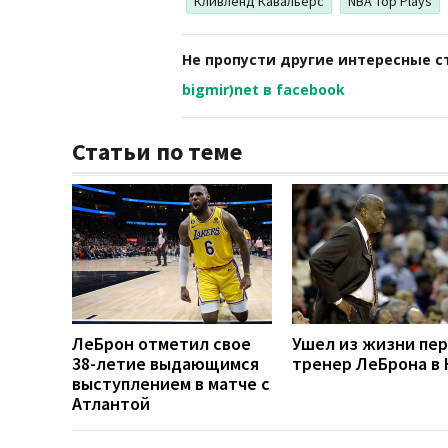
Кливленд Кавальерс
NBA Top Plays
Не пропусти другие интересные с
bigmir)net в facebook
Статьи по теме
ЛеБрон отметил свое
Ушел из жизни пе
38-летие выдающимся
тренер ЛеБрона в
выступлением в матче с
Атлантой