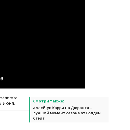
инальной
Смотри также:
3 июня.
аллей-уп Карри на Дюранта –
лучший момент сезона от Голден
Стэйт