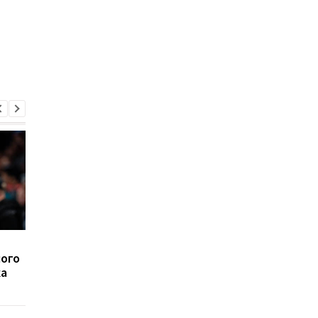
ЛеБрон не доиграл
ЛеБрон: То, что сде
мого
матч с Клипперс из-за
Ирвинг, навредило
ка
травмы
многим людям - я эт
уважаю