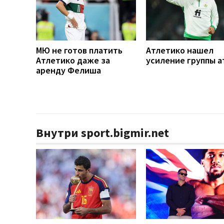
МЮ не готов платить
Атлетико нашел
Атлетико даже за
усиление группы а
аренду Фелиша
Внутри sport.bigmir.net