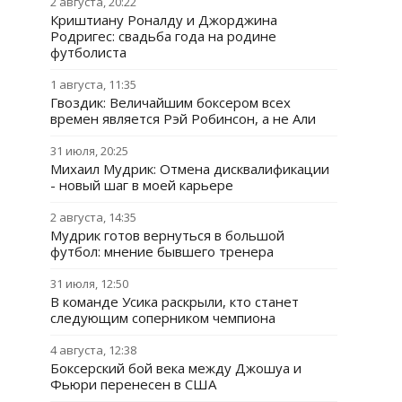
2 августа, 20:22
Криштиану Роналду и Джорджина
Родригес: свадьба года на родине
футболиста
1 августа, 11:35
Гвоздик: Величайшим боксером всех
времен является Рэй Робинсон, а не Али
31 июля, 20:25
Михаил Мудрик: Отмена дисквалификации
- новый шаг в моей карьере
2 августа, 14:35
Мудрик готов вернуться в большой
футбол: мнение бывшего тренера
31 июля, 12:50
В команде Усика раскрыли, кто станет
следующим соперником чемпиона
4 августа, 12:38
Боксерский бой века между Джошуа и
Фьюри перенесен в США