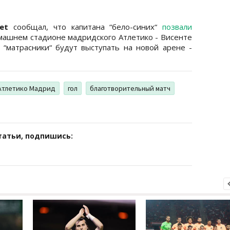
net
сообщал, что капитана “бело-синих“
позвали
ашнем стадионе мадридского Атлетико - Висенте
“матрасники“ будут выступать на новой арене -
Атлетико Мадрид
гол
благотворительный матч
татьи, подпишись: