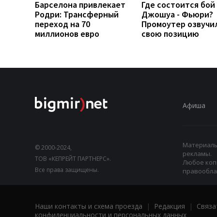
Барселона привлекает
Где состоится бой
Родри: Трансферный
Джошуа - Фьюри?
переход на 70
Промоутер озвучи
миллионов евро
свою позицию
Афиша
Материалы,
© 2000-2024,
рекламы.
ТОВ «КЕПРЕЙТ ПАРТНЕРС».
Любое коп
Все права защищены.
правооблад
Наши контакты и схема проезда
|
Редакция
|
Связа
конфиденциальности и персональных данных