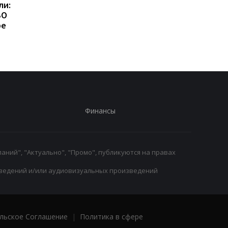
ли:
Бразильский защитник
Первый гол сезона:
BO
и украинский
радость Пономарен
ре
нападающий стали
после победы над
игроками Зари
Карабахом
Финансы
аний", "Актуально", "Промо", публикуются на правах
ведений и/или аудиовизуальных произведений
льское Соглашение
|
Политика в сфере