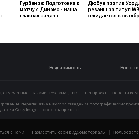
Гурбанов: Подготовка к
Дюбуа против Уорд
матчу с Динамо - наша
реванш за титул W
л
главная задача
ожидается в октяб
Недвижимость
Новости
 отмеченные знаками "Реклама", "PR", "Спецпроект", "Новости комп
ирование, перепечатка и воспроизведение фотографических произ
ателя Getty Images - строго запрещено.
ться с нами
|
Разместить свои видеоматериалы
|
Пользовате