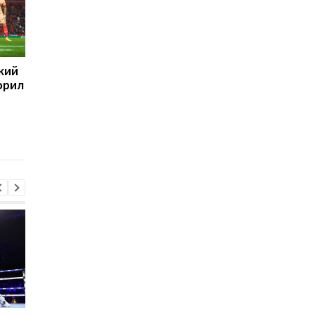
кий
Атлетико определился
"Когда условия
орил
с трансферной
благоприятны, дела
стоимостью Фелиша
идут лучше": Фелик
сравнил игру за
Атлетико и сборную
Португалии