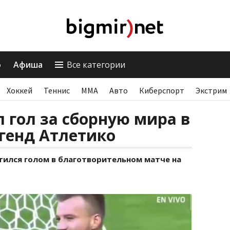
о
Афиша
Все категории
Хоккей
Теннис
ММА
Авто
Киберспорт
Экстрим
 гол за сборную мира в
генд Атлетико
ился голом в благотворительном матче на