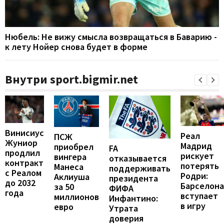
Нюбель: Не вижу смысла возвращаться в Баварию -
к лету Нойер снова будет в форме
Внутри sport.bigmir.net
Винисиус
Реал
ПСЖ
Жуниор
Мадрид
приобрел
FA
продлил
рискует
вингера
отказывается
контракт
потерять
Манеса
поддерживать
с Реалом
Родри:
Аклиуша
президента
до 2032
Барселона
за 50
ФИФА
года
вступает
миллионов
Инфантино:
в игру
евро
Утрата
доверия